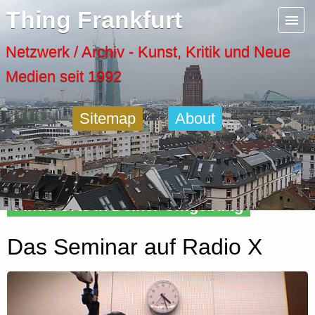
Menu
Thing Frankfurt
Artspaces
Netzwerk / Archiv - Kunst, Kritik und Neue
Medien seit 1992
Cool Places
Sitemap
About
Frankfurt Diary
Activity
Finde Orte in Deiner Umgebung
Recent Posts
Das Seminar auf Radio X
Home