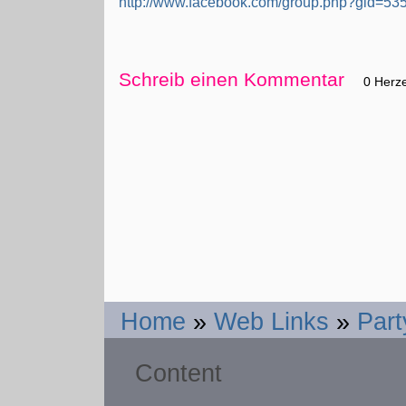
http://www.facebook.com/group.php?gid=5
Schreib einen Kommentar
0 Herz
Home
»
Web Links
»
Part
Content