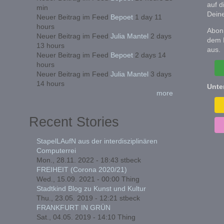
auf d
min
Deine
Neuer Beitrag im Feed
Bepoet
1 day 11
hours
Abonn
Neuer Beitrag im Feed
Julia Mantel
2 days
dem 
13 hours
aus.
Neuer Beitrag im Feed
Bepoet
2 days 14
hours
Neuer Beitrag im Feed
Julia Mantel
3 days
14 hours
Unte
more
Recent Stories
StapelLAufN aus der interdisziplinären
Computerrei
Mon., 28.11. 2022 - 18:43
stbeck
FREIHEIT (Corona 2020/21)
Wed., 15.09. 2021 - 00:00
Thing
Stadtkind Blog zu Kunst und Kultur
Thu., 23.05. 2019 - 12:21
stbeck
FRANKFURT IN GRÜN
Sat., 04.05. 2019 - 14:10
Thing