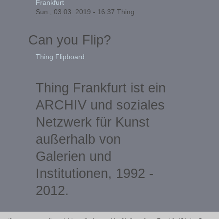
Frankfurt
Sun., 03.03. 2019 - 16:37
Thing
Can you Flip?
Thing Flipboard
Thing Frankfurt ist ein
ARCHIV und soziales
Netzwerk für Kunst
außerhalb von
Galerien und
Institutionen, 1992 -
2012.