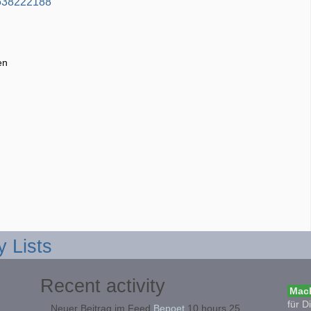
3538222188
en
y Lists
Recent activity
Mach
für D
Neuer Beitrag im Feed
Bepoet
10 hours 25