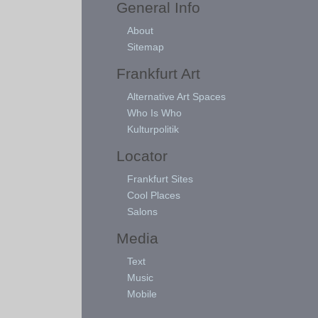
General Info
About
Sitemap
Frankfurt Art
Alternative Art Spaces
Who Is Who
Kulturpolitik
Locator
Frankfurt Sites
Cool Places
Salons
Media
Text
Music
Mobile