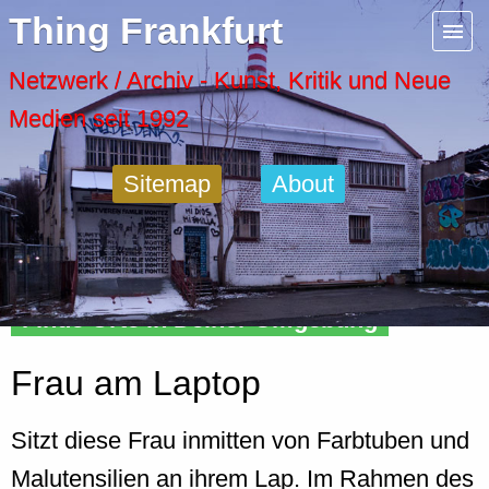
Menu
Thing Frankfurt
Artspaces
Netzwerk / Archiv - Kunst, Kritik und Neue
Medien seit 1992
Cool Places
Sitemap
About
Frankfurt Diary
Activity
Finde Orte in Deiner Umgebung
Recent Posts
Frau am Laptop
Home
Sitzt diese Frau inmitten von Farbtuben und
Malutensilien an ihrem Lap. Im Rahmen des