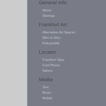
General Info
About
Sitemap
Frankfurt Art
Alternative Art Spaces
Who Is Who
Kulturpolitik
Locator
Frankfurt Sites
Cool Places
Salons
Media
Text
Music
Mobile