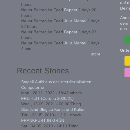
auf d
hours
Deine
Neuer Beitrag im Feed
Bepoet
2 days 20
hours
Abonn
Neuer Beitrag im Feed
Julia Mantel
3 days
dem 
22 hours
aus.
Neuer Beitrag im Feed
Bepoet
3 days 23
hours
Neuer Beitrag im Feed
Julia Mantel
5 days
4 min
Unte
more
Recent Stories
StapelLAufN aus der interdisziplinären
Computerrei
Mon., 28.11. 2022 - 18:43
stbeck
FREIHEIT (Corona 2020/21)
Wed., 15.09. 2021 - 00:00
Thing
Stadtkind Blog zu Kunst und Kultur
Thu., 23.05. 2019 - 12:21
stbeck
FRANKFURT IN GRÜN
Sat., 04.05. 2019 - 14:10
Thing