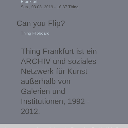
Frankfurt
Sun., 03.03. 2019 - 16:37
Thing
Can you Flip?
Thing Flipboard
Thing Frankfurt ist ein
ARCHIV und soziales
Netzwerk für Kunst
außerhalb von
Galerien und
Institutionen, 1992 -
2012.