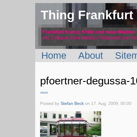
Thing Frankfurt
Frankfurt Kunst, Kritik und neue Medien
Art, Critique, New Media // Netzwerk
zur Um
Home
About
Site
pfoertner-degussa-
IMAGE
Posted by
Stefan Beck
on
17. Aug. 2009, 00:00