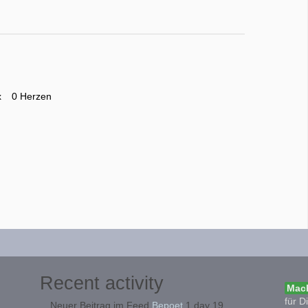
x
0 Herzen
Recent activity
Mach
für D
Neuer Beitrag im Feed
Bepoet
1 day 19