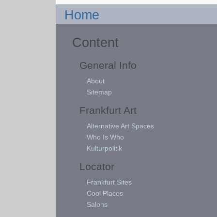
Home
Content
General Info
About
Sitemap
Frankfurt Art
Alternative Art Spaces
Who Is Who
Kulturpolitik
Locator
Frankfurt Sites
Cool Places
Salons