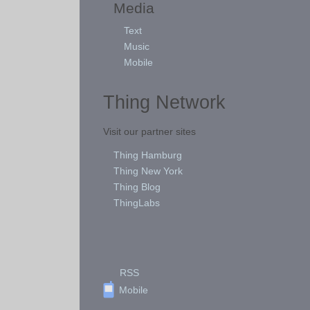
Media
Text
Music
Mobile
Thing Network
Visit our partner sites
Thing Hamburg
Thing New York
Thing Blog
ThingLabs
RSS
Mobile