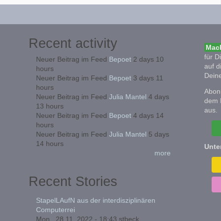
Recent activity
Mach
für D
Neuer Beitrag im Feed
Bepoet
2 days 10
auf d
hours
Deine
Neuer Beitrag im Feed
Bepoet
3 days 11
hours
Abonn
Neuer Beitrag im Feed
Julia Mantel
4 days
dem 
13 hours
aus.
Neuer Beitrag im Feed
Bepoet
4 days 14
hours
Neuer Beitrag im Feed
Julia Mantel
5 days
14 hours
Unte
more
Recent Stories
StapelLAufN aus der interdisziplinären
Computerrei
Mon., 28.11. 2022 - 18:43
stbeck