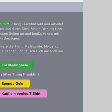
 mit!
Thing Frankfurt lebt und arbeitet
ich und durch Dich. Melde Dich als User
iesen Seiten an und beglücke uns mit
n Beiträgen.
iere die Thing Mailingliste, bleibe auf
Laufenden und tausch Dich mit anderen
Zur Mailingliste
rstütze Thing Frankfurt
Spende Geld
Kauf ein cooles T-Shirt