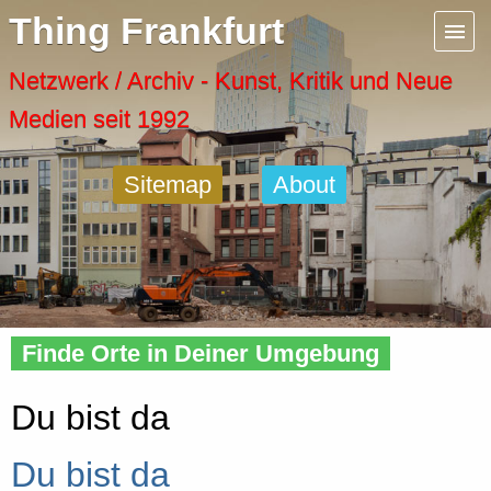
Menu
Thing Frankfurt
Artspaces
Netzwerk / Archiv - Kunst, Kritik und Neue
Medien seit 1992
Cool Places
Sitemap
About
Frankfurt Diary
Activity
Home
»
About
» Dein Ding
Recent Posts
Finde Orte in Deiner Umgebung
Home
Du bist da
Du bist da