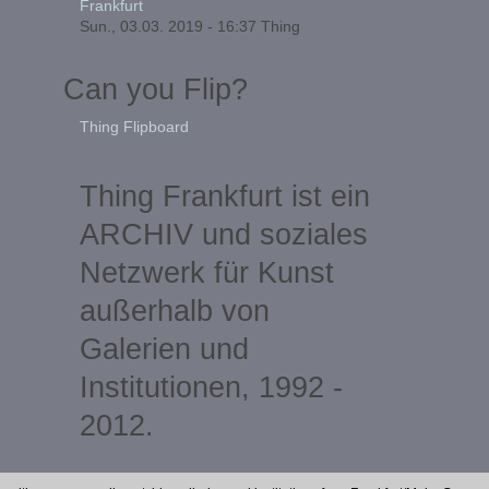
Frankfurt
Sun., 03.03. 2019 - 16:37
Thing
Can you Flip?
Thing Flipboard
Thing Frankfurt ist ein
ARCHIV und soziales
Netzwerk für Kunst
außerhalb von
Galerien und
Institutionen, 1992 -
2012.