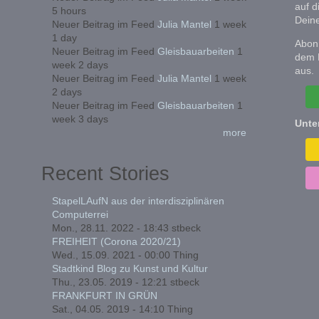
auf d
5 hours
Deine
Neuer Beitrag im Feed
Julia Mantel
1 week
1 day
Abonn
Neuer Beitrag im Feed
Gleisbauarbeiten
1
dem 
week 2 days
aus.
Neuer Beitrag im Feed
Julia Mantel
1 week
2 days
Neuer Beitrag im Feed
Gleisbauarbeiten
1
week 3 days
Unte
more
Recent Stories
StapelLAufN aus der interdisziplinären
Computerrei
Mon., 28.11. 2022 - 18:43
stbeck
FREIHEIT (Corona 2020/21)
Wed., 15.09. 2021 - 00:00
Thing
Stadtkind Blog zu Kunst und Kultur
Thu., 23.05. 2019 - 12:21
stbeck
FRANKFURT IN GRÜN
Sat., 04.05. 2019 - 14:10
Thing