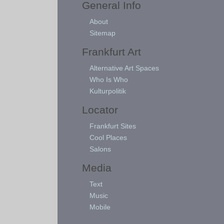
General Info
About
Sitemap
Frankfurt Art
Alternative Art Spaces
Who Is Who
Kulturpolitik
Locator
Frankfurt Sites
Cool Places
Salons
Media
Text
Music
Mobile