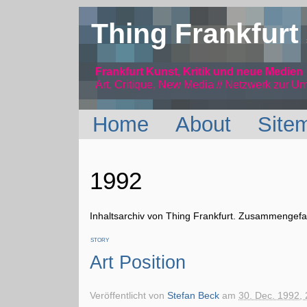
Thing Frankfurt
Frankfurt Kunst, Kritik und neue Medien
Art, Critique, New Media // Netzwerk
zur Um
Home
About
Site
1992
Inhaltsarchiv von Thing Frankfurt. Zusammengefas
STORY
Art Position
Veröffentlicht von
Stefan Beck
am
30. Dec. 1992, 