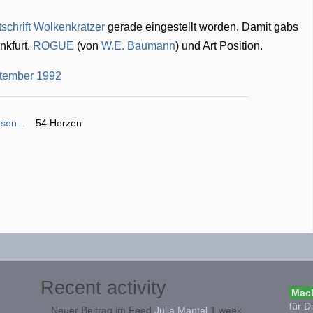
tschrift Wolkenkratzer
gerade eingestellt worden. Damit gabs
nkfurt.
ROGUE
(von
W.E. Baumann
) und Art Position.
sen...
54 Herzen
Recent activity
Mach
für D
Neuer Beitrag im Feed
Julia Mantel
1 week