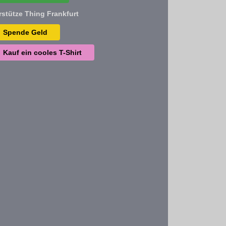
rstütze Thing Frankfurt
Spende Geld
Kauf ein cooles T-Shirt