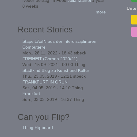
Neuer Beitrag im Feed
Julia Mantel
1 year
8 weeks
Unte
more
Recent Stories
StapelLAufN aus der interdisziplinären
Computerrei
Mon., 28.11. 2022 - 18:43
stbeck
FREIHEIT (Corona 2020/21)
Wed., 15.09. 2021 - 00:00
Thing
Stadtkind Blog zu Kunst und Kultur
Thu., 23.05. 2019 - 12:21
stbeck
FRANKFURT IN GRÜN
Sat., 04.05. 2019 - 14:10
Thing
Frankfurt
Sun., 03.03. 2019 - 16:37
Thing
Can you Flip?
Thing Flipboard