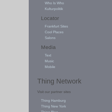
Who Is Who
Kulturpolitik
Locator
Frankfurt Sites
Cool Places
Salons
Media
Text
Music
Mobile
Thing Network
Visit our partner sites
Thing Hamburg
Thing New York
Thing Blog