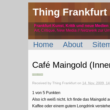
Thing Frankfurt
Frankfurt Kunst, Kritik und neue Medien
Art, Critique, New Media // Netzwerk
zur Um
Home
About
Site
Café Maingold (Innen
FEED ITEM
Received by
Thing Frankfurt
on
14. Nov. 2009, 14
1 von 5 Punkten
Also ich weiß nicht. Ich finde das Maingold
Kaffee oder einem gutem Longdrink verstehen