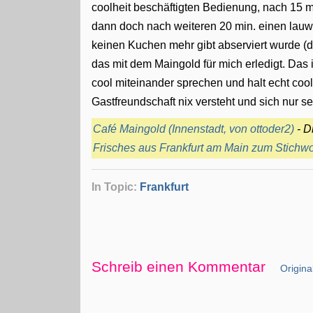
coolheit beschäftigten Bedienung, nach 15 
dann doch nach weiteren 20 min. einen lau
keinen Kuchen mehr gibt abserviert wurde (d
das mit dem Maingold für mich erledigt. Das 
cool miteinander sprechen und halt echt coo
Gastfreundschaft nix versteht und sich nur sel
Café Maingold (Innenstadt, von ottoder2)
- D
Frisches aus Frankfurt am Main zum Stichwor
In Topic:
Frankfurt
Schreib einen Kommentar
Original