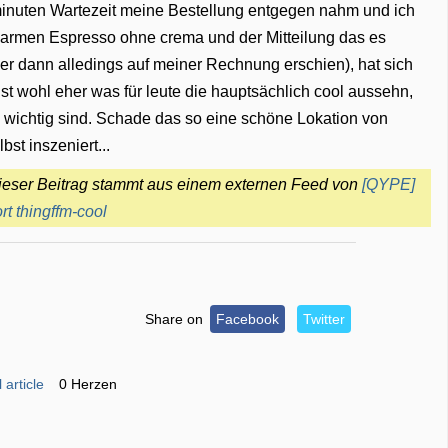
minuten Wartezeit meine Bestellung entgegen nahm und ich
warmen Espresso ohne crema und der Mitteilung das es
er dann alledings auf meiner Rechnung erschien), hat sich
ist wohl eher was für leute die hauptsächlich cool aussehn,
l wichtig sind. Schade das so eine schöne Lokation von
bst inszeniert...
ieser Beitrag stammt aus einem externen Feed von
[QYPE]
t thingffm-cool
Share on
Facebook
Twitter
 article
0 Herzen