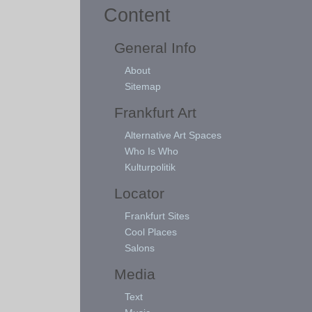
Content
General Info
About
Sitemap
Frankfurt Art
Alternative Art Spaces
Who Is Who
Kulturpolitik
Locator
Frankfurt Sites
Cool Places
Salons
Media
Text