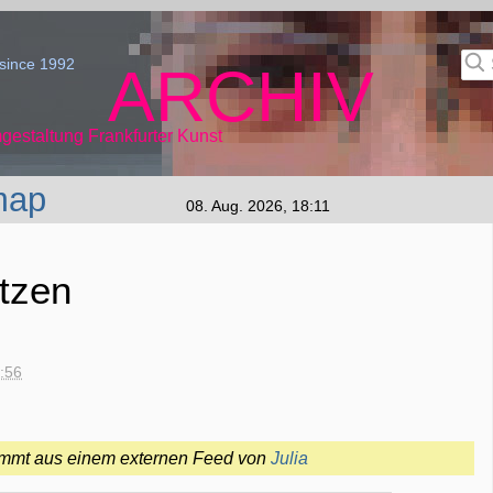
since 1992
ARCHIV
gestaltung Frankfurter Kunst
map
08. Aug. 2026, 18:11
tzen
1:56
tammt aus einem externen Feed von
Julia