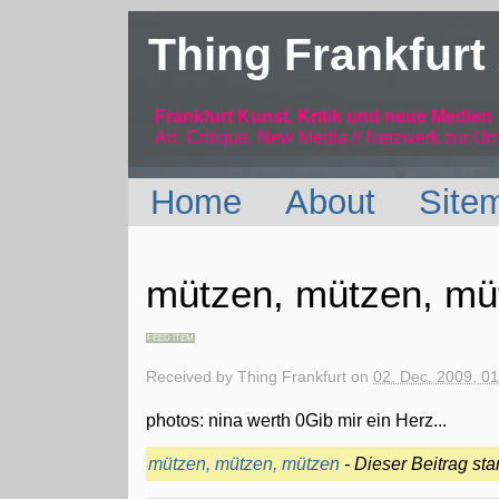
Thing Frankfurt
Frankfurt Kunst, Kritik und neue Medien
Art, Critique, New Media // Netzwerk
zur Um
Home
About
Site
mützen, mützen, mü
FEED ITEM
Received by
Thing Frankfurt
on
02. Dec. 2009, 0
photos: nina werth 0Gib mir ein Herz...
mützen, mützen, mützen
- Dieser Beitrag s