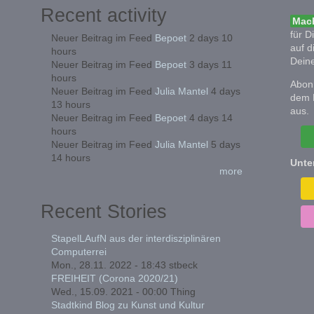
Recent activity
Mach
für D
Neuer Beitrag im Feed
Bepoet
2 days 10
auf d
hours
Deine
Neuer Beitrag im Feed
Bepoet
3 days 11
hours
Abonn
Neuer Beitrag im Feed
Julia Mantel
4 days
dem 
13 hours
aus.
Neuer Beitrag im Feed
Bepoet
4 days 14
hours
Neuer Beitrag im Feed
Julia Mantel
5 days
14 hours
Unte
more
Recent Stories
StapelLAufN aus der interdisziplinären
Computerrei
Mon., 28.11. 2022 - 18:43
stbeck
FREIHEIT (Corona 2020/21)
Wed., 15.09. 2021 - 00:00
Thing
Stadtkind Blog zu Kunst und Kultur