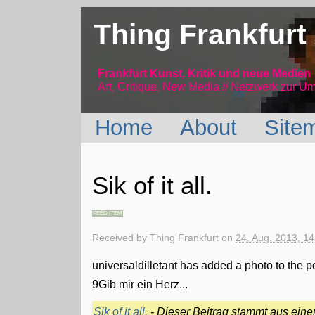
Thing Frankfurt
Frankfurt Kunst, Kritik und neue Medien
Art, Critique, New Media // Netzwerk
zur Um
Home
About
Site
Sik of it all.
FEED ITEM
Received by
Thing Frankfurt
on
24. Aug. 2013, 14
universaldilletant has added a photo to the p
9Gib mir ein Herz...
Sik of it all.
- Dieser Beitrag stammt aus ein