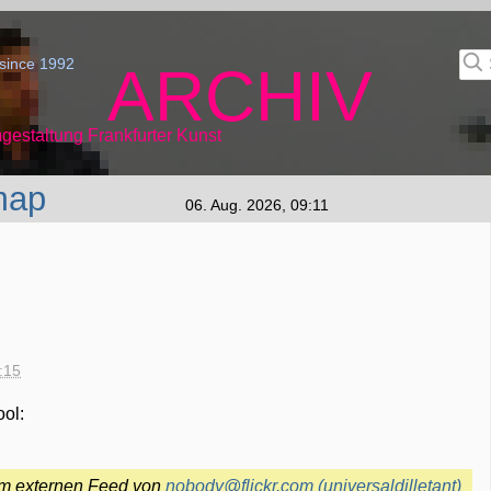
since 1992
ARCHIV
gestaltung Frankfurter Kunst
map
06. Aug. 2026, 09:11
:15
ool:
em externen Feed von
nobody@flickr.com (universaldilletant)