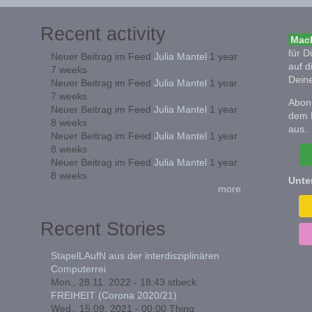
Recent activity
Mach
für D
Neuer Beitrag im Feed
Julia Mantel
1 year
auf d
7 weeks
Deine
Neuer Beitrag im Feed
Julia Mantel
1 year
7 weeks
Abonn
Neuer Beitrag im Feed
Julia Mantel
1 year
dem 
8 weeks
aus.
Neuer Beitrag im Feed
Julia Mantel
1 year
8 weeks
Neuer Beitrag im Feed
Julia Mantel
1 year
8 weeks
Unte
more
Recent Stories
StapelLAufN aus der interdisziplinären
Computerrei
Mon., 28.11. 2022 - 18:43
stbeck
FREIHEIT (Corona 2020/21)
Wed., 15.09. 2021 - 00:00
Thing