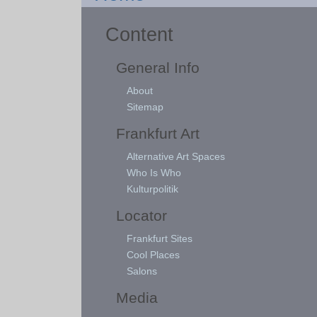
Content
General Info
About
Sitemap
Frankfurt Art
Alternative Art Spaces
Who Is Who
Kulturpolitik
Locator
Frankfurt Sites
Cool Places
Salons
Media