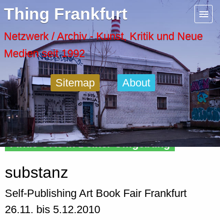
Menu
Thing Frankfurt
Artspaces
Netzwerk / Archiv - Kunst, Kritik und Neue
Medien seit 1992
Cool Places
Sitemap
About
Frankfurt Diary
Activity
Finde Orte in Deiner Umgebung
Recent Posts
substanz
Home
Self-Publishing Art Book Fair Frankfurt
26.11. bis 5.12.2010