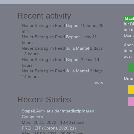
Recent activity
Mach
für D
Neuer Beitrag im Feed
Bepoet
10 hours 25
auf d
min
Deine
Neuer Beitrag im Feed
Bepoet
1 day 11
hours
Abonn
Neuer Beitrag im Feed
Julia Mantel
2 days
dem 
13 hours
aus.
Neuer Beitrag im Feed
Bepoet
2 days 14
hours
Neuer Beitrag im Feed
Julia Mantel
3 days
14 hours
Unte
more
Recent Stories
StapelLAufN aus der interdisziplinären
Computerrei
Mon., 28.11. 2022 - 18:43
stbeck
FREIHEIT (Corona 2020/21)
Wed., 15.09. 2021 - 00:00
Thing