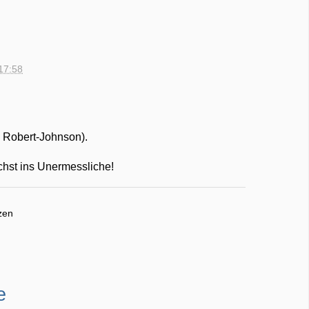
17:58
Am Robert-Johnson).
chst ins Unermessliche!
zen
e