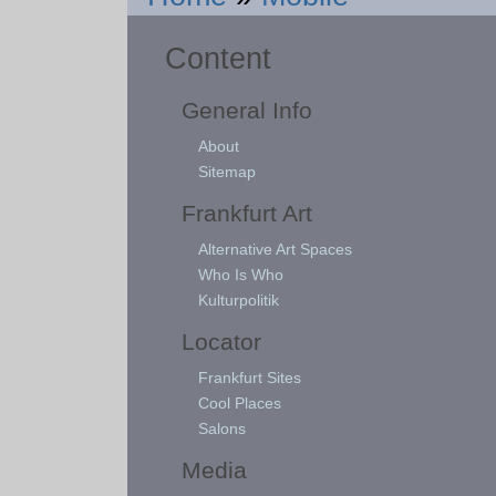
Content
General Info
About
Sitemap
Frankfurt Art
Alternative Art Spaces
Who Is Who
Kulturpolitik
Locator
Frankfurt Sites
Cool Places
Salons
Media