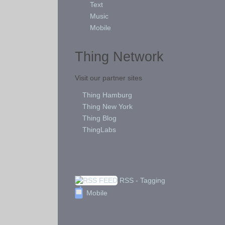
Text
Music
Mobile
Thing Network
Visit our partner sites
Thing Hamburg
Thing New York
Thing Blog
ThingLabs
RSS - Tagging
Mobile