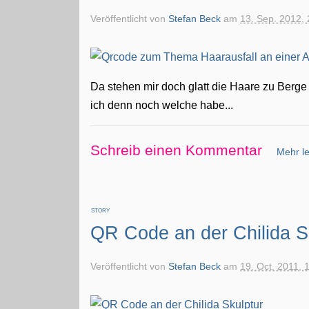
Veröffentlicht von
Stefan Beck
am
13. Sep. 2012, 
Da stehen mir doch glatt die Haare zu Berg
ich denn noch welche habe...
Schreib einen Kommentar
Mehr le
STORY
QR Code an der Chilida S
Veröffentlicht von
Stefan Beck
am
19. Oct. 2011, 