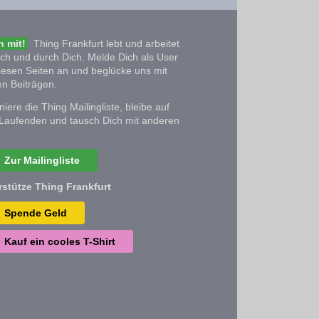
 mit!
Thing Frankfurt lebt und arbeitet
ich und durch Dich. Melde Dich als User
iesen Seiten an und beglücke uns mit
n Beiträgen.
iere die Thing Mailingliste, bleibe auf
Laufenden und tausch Dich mit anderen
Zur Mailingliste
rstütze Thing Frankfurt
Spende Geld
Kauf ein cooles T-Shirt