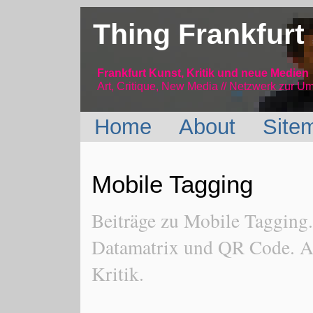
Thing Frankfurt
Frankfurt Kunst, Kritik und neue Medien
Art, Critique, New Media // Netzwerk
zur Um
Home
About
Site
Mobile Tagging
Beiträge zu Mobile Tagging
Datamatrix und QR Code. A
Kritik.