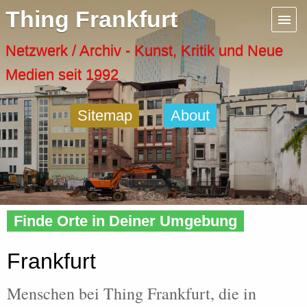
Menu
Thing Frankfurt
Artspaces
Netzwerk / Archiv - Kunst, Kritik und Neue
Medien seit 1992
Cool Places
Sitemap
About
Frankfurt Diary
Activity
Home
»
People
»
City
» Frankfurt
Recent Posts
Finde Orte in Deiner Umgebung
Home
Frankfurt
Menschen bei Thing Frankfurt, die in