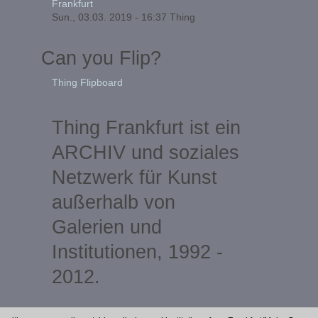
Frankfurt
Sun., 03.03. 2019 - 16:37
Thing
Can you Flip?
Thing Flipboard
Thing Frankfurt ist ein
ARCHIV und soziales
Netzwerk für Kunst
außerhalb von
Galerien und
Institutionen, 1992 -
2012.