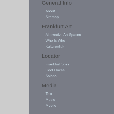
General Info
About
Sitemap
Frankfurt Art
Alternative Art Spaces
Who Is Who
Kulturpolitik
Locator
Frankfurt Sites
Cool Places
Salons
Media
Text
Music
Mobile