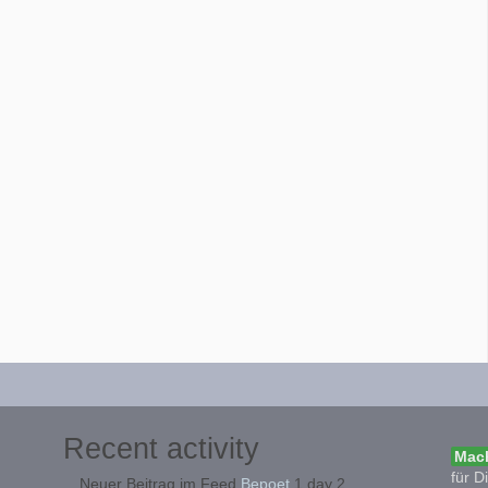
Recent activity
Mach
für D
Neuer Beitrag im Feed
Bepoet
1 day 2