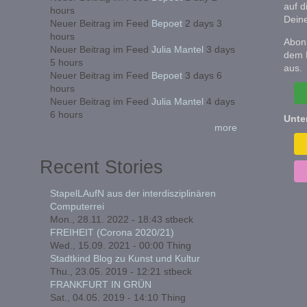
auf d
hours
Deine
Neuer Beitrag im Feed
Bepoet
2 days 3
hours
Abonn
Neuer Beitrag im Feed
Julia Mantel
3 days
dem 
5 hours
aus.
Neuer Beitrag im Feed
Bepoet
3 days 6
hours
Neuer Beitrag im Feed
Julia Mantel
4 days
6 hours
Unte
more
Recent Stories
StapelLAufN aus der interdisziplinären
Computerrei
Mon., 28.11. 2022 - 18:43
stbeck
FREIHEIT (Corona 2020/21)
Wed., 15.09. 2021 - 00:00
Thing
Stadtkind Blog zu Kunst und Kultur
Thu., 23.05. 2019 - 12:21
stbeck
FRANKFURT IN GRÜN
Sat., 04.05. 2019 - 14:10
Thing