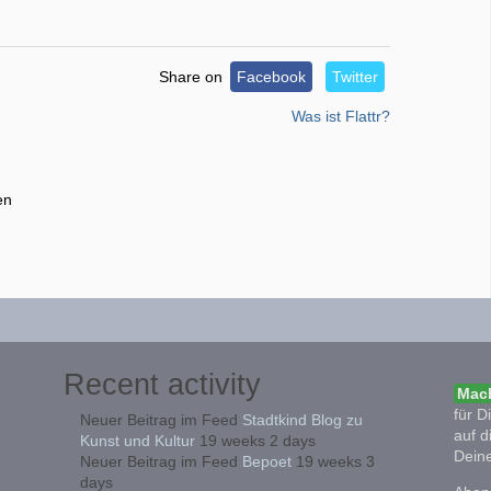
Share on
Facebook
Twitter
Was ist Flattr?
en
Recent activity
Mach
für D
Neuer Beitrag im Feed
Stadtkind Blog zu
auf d
Kunst und Kultur
19 weeks 2 days
Deine
Neuer Beitrag im Feed
Bepoet
19 weeks 3
days