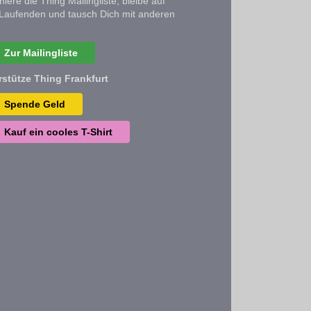
iere die Thing Mailingliste, bleibe auf
Laufenden und tausch Dich mit anderen
Zur Mailingliste
rstütze Thing Frankfurt
Spende Geld
Kauf ein cooles T-Shirt