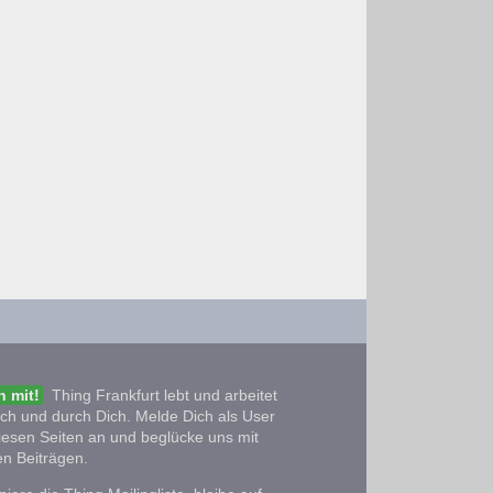
 mit!
Thing Frankfurt lebt und arbeitet
ich und durch Dich. Melde Dich als User
iesen Seiten an und beglücke uns mit
n Beiträgen.