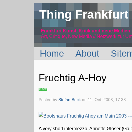
Thing Frankfurt
Frankfurt Kunst, Kritik und neue Medien
Art, Critique, New Media // Netzwerk
zur Um
Home
About
Site
Fruchtig A-Hoy
PLACE
Posted by
Stefan Beck
on
11. Oct. 2003, 17:38
A very short intermezzo. Annette Gloser (Gal