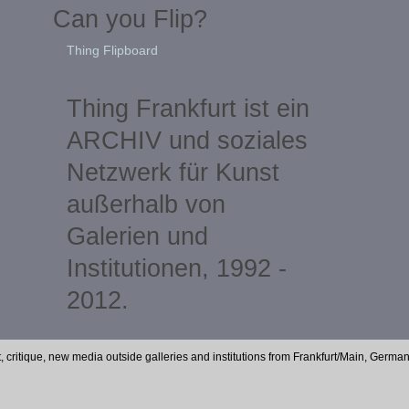
Can you Flip?
Thing Flipboard
Thing Frankfurt ist ein
ARCHIV und soziales
Netzwerk für Kunst
außerhalb von
Galerien und
Institutionen, 1992 -
2012.
t, critique, new media outside galleries and institutions from Frankfurt/Main, Germa