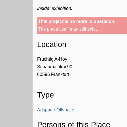
Inside: exhibition.
This project is no more in operation.
The place itself may still exist.
Location
Fruchtig A-Hoy
Schaumainkai 90
60596
Frankfurt
Type
Artspace-Offspace
Persons of this Place