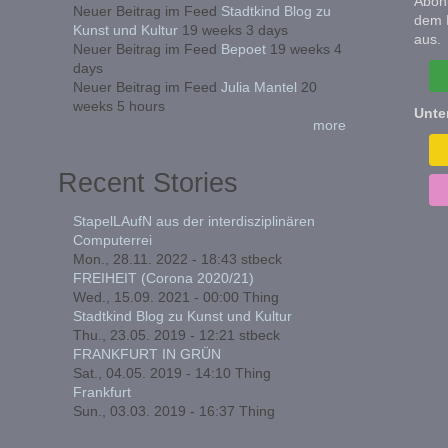
Abonn
Neuer Beitrag im Feed
Stadtkind Blog zu
dem 
Kunst und Kultur
19 weeks 3 days
aus.
Neuer Beitrag im Feed
Bepoet
19 weeks 4
days
Neuer Beitrag im Feed
Julia Mantel
20
weeks 5 hours
Unte
more
Recent Stories
StapelLAufN aus der interdisziplinären
Computerrei
Mon., 28.11. 2022 - 18:43
stbeck
FREIHEIT (Corona 2020/21)
Wed., 15.09. 2021 - 00:00
Thing
Stadtkind Blog zu Kunst und Kultur
Thu., 23.05. 2019 - 12:21
stbeck
FRANKFURT IN GRÜN
Sat., 04.05. 2019 - 14:10
Thing
Frankfurt
Sun., 03.03. 2019 - 16:37
Thing