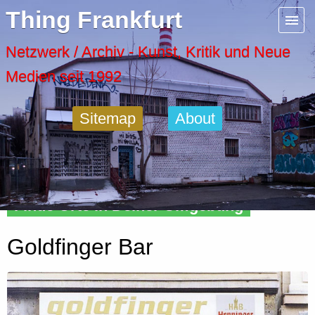
Menu
Thing Frankfurt
Artspaces
Netzwerk / Archiv - Kunst, Kritik und Neue
Medien seit 1992
Cool Places
Sitemap
About
Frankfurt Diary
Activity
Finde Orte in Deiner Umgebung
Recent Posts
Goldfinger Bar
Home