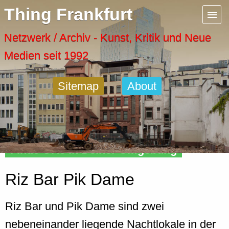
Menu
Thing Frankfurt
Artspaces
Netzwerk / Archiv - Kunst, Kritik und Neue
Medien seit 1992
Cool Places
Sitemap
About
Frankfurt Diary
Activity
Finde Orte in Deiner Umgebung
Recent Posts
Riz Bar Pik Dame
Home
Riz Bar und Pik Dame sind zwei
nebeneinander liegende Nachtlokale in der