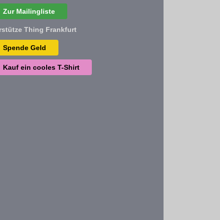
Zur Mailingliste
rstütze Thing Frankfurt
Spende Geld
Kauf ein cooles T-Shirt