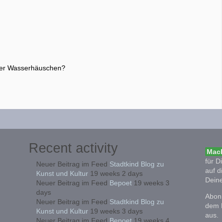
oder Wasserhäuschen?
Recent activity
Mach
für D
Neuer Beitrag im Feed
Stadtkind Blog zu
auf d
Kunst und Kultur
19 weeks 2 days
Deine
Neuer Beitrag im Feed
Bepoet
19 weeks 3
days
Abonn
Neuer Beitrag im Feed
Stadtkind Blog zu
dem 
Kunst und Kultur
19 weeks 3 days
aus.
Neuer Beitrag im Feed
Bepoet
19 weeks 4