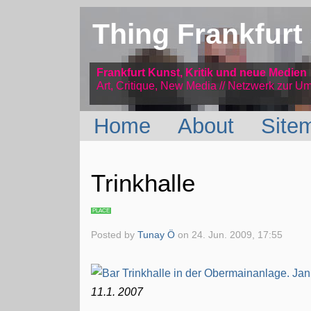
Thing Frankfurt
Frankfurt Kunst, Kritik und neue Medien
Art, Critique, New Media // Netzwerk
zur Um
Home
About
Site
Trinkhalle
PLACE
Posted by
Tunay Ö
on
24. Jun. 2009, 17:55
11.1. 2007