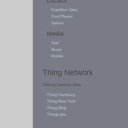
Locator
Frankfurt Sites
Cool Places
Salons
Media
Text
Music
Mobile
Thing Network
Visit our partner sites
Thing Hamburg
Thing New York
Thing Blog
ThingLabs