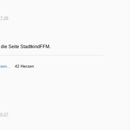
17:26
t die Seite StadtkindFFM.
sen...
42 Herzen
20:27