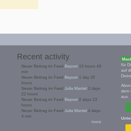
Recent activity
Mach
für D
Neuer Beitrag im Feed
Bepoet
19 hours 49
auf d
min
Deine
Neuer Beitrag im Feed
Bepoet
1 day 20
hours
Abonn
Neuer Beitrag im Feed
Julia Mantel
2 days
dem 
22 hours
aus.
Neuer Beitrag im Feed
Bepoet
2 days 23
hours
Neuer Beitrag im Feed
Julia Mantel
4 days
4 min
Unte
more