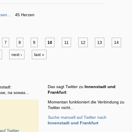
sen...
45 Herzen
7
8
9
10
11
12
13
14
next ›
last »
Das sagt Twitter zu
Innenstadt und
nstadt
:
Frankfurt
:
sse, na sowas...
Momentan funktioniert die Verbindung zu
Twitter nicht...
Suche manuell auf Twitter nach
Innenstadt und Frankfurt
auf Twitter