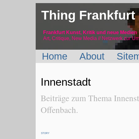
Thing Frankfurt
Frankfurt Kunst, Kritik und neue Medien
Art, Critique, New Media // Netzwerk
zur Um
Home
About
Site
Innenstadt
Beiträge zum Thema Innenst
Offenbach.
STORY