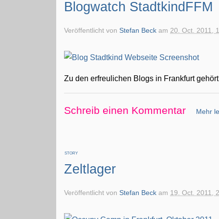
Blogwatch StadtkindFFM
Veröffentlicht von
Stefan Beck
am
20. Oct. 2011, 
Zu den erfreulichen Blogs in Frankfurt gehör
Schreib einen Kommentar
Mehr le
STORY
Zeltlager
Veröffentlicht von
Stefan Beck
am
19. Oct. 2011, 