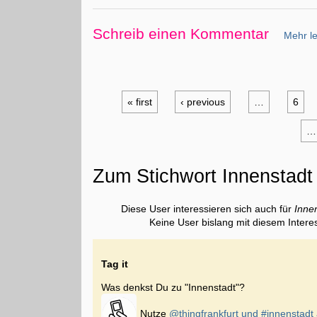
Schreib einen Kommentar
Mehr le
« first
‹ previous
…
6
…
Zum Stichwort Innenstadt
Diese User interessieren sich auch für
Inne
Keine User bislang mit diesem Intere
Tag it
Was denkst Du zu "Innenstadt"?
Nutze
@thingfrankfurt und
#innenstadt