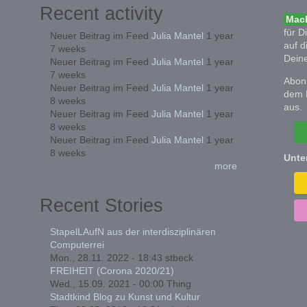
Recent activity
Mach
für D
Neuer Beitrag im Feed
Julia Mantel
1 year
auf d
7 weeks
Deine
Neuer Beitrag im Feed
Julia Mantel
1 year
7 weeks
Abonn
Neuer Beitrag im Feed
Julia Mantel
1 year
dem 
8 weeks
aus.
Neuer Beitrag im Feed
Julia Mantel
1 year
8 weeks
Neuer Beitrag im Feed
Julia Mantel
1 year
8 weeks
Unte
more
Recent Stories
StapelLAufN aus der interdisziplinären
Computerrei
Mon., 28.11. 2022 - 18:43
stbeck
FREIHEIT (Corona 2020/21)
Wed., 15.09. 2021 - 00:00
Thing
Stadtkind Blog zu Kunst und Kultur