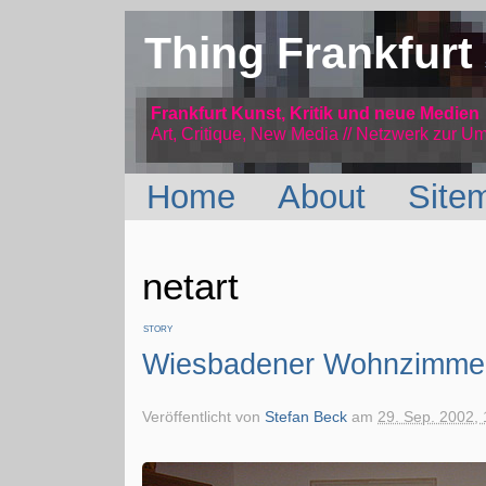
Thing Frankfurt
Frankfurt Kunst, Kritik und neue Medien
Art, Critique, New Media // Netzwerk
zur Um
Home
About
Site
netart
STORY
Wiesbadener Wohnzimme
Veröffentlicht von
Stefan Beck
am
29. Sep. 2002, 