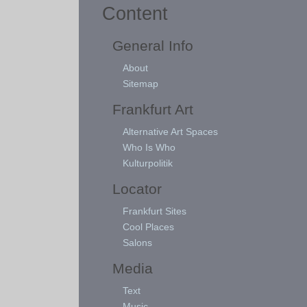
Content
General Info
About
Sitemap
Frankfurt Art
Alternative Art Spaces
Who Is Who
Kulturpolitik
Locator
Frankfurt Sites
Cool Places
Salons
Media
Text
Music