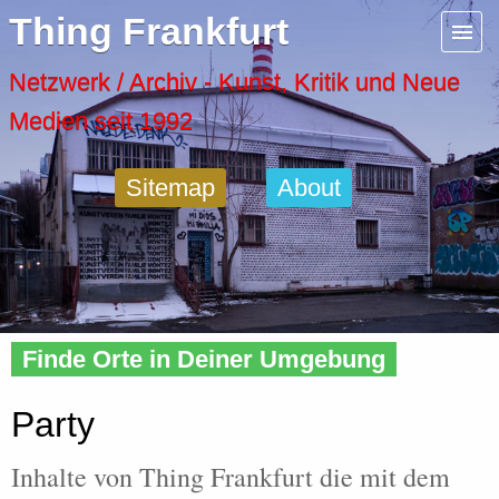
Menu
Thing Frankfurt
Artspaces
Netzwerk / Archiv - Kunst, Kritik und Neue
Medien seit 1992
Cool Places
Sitemap
About
Frankfurt Diary
Activity
Home
»
Tags
» Party
Recent Posts
Finde Orte in Deiner Umgebung
Home
Party
Inhalte von Thing Frankfurt die mit dem