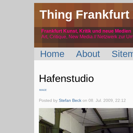
Thing Frankfurt
Frankfurt Kunst, Kritik und neue Medien
Art, Critique, New Media // Netzwerk
zur Um
Home
About
Site
Hafenstudio
IMAGE
Posted by
Stefan Beck
on
08. Jul. 2009, 22:12