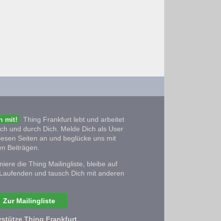
 mit!
Thing Frankfurt lebt und arbeitet
ich und durch Dich. Melde Dich als User
iesen Seiten an und beglücke uns mit
n Beiträgen.
iere die Thing Mailingliste, bleibe auf
Laufenden und tausch Dich mit anderen
Zur Mailingliste
rstütze Thing Frankfurt