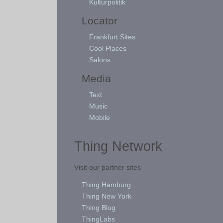
Kulturpolitik
Locator
Frankfurt Sites
Cool Places
Salons
Media
Text
Music
Mobile
Thing Network
Visit our partner sites
Thing Hamburg
Thing New York
Thing Blog
ThingLabs