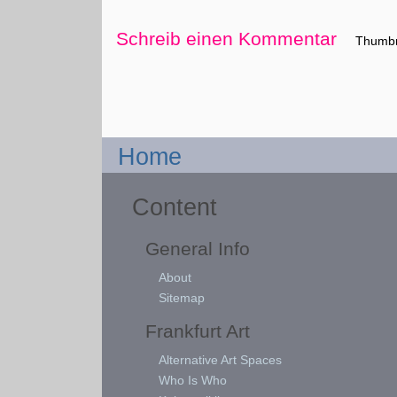
Schreib einen Kommentar
Thumbn
Home
Content
General Info
About
Sitemap
Frankfurt Art
Alternative Art Spaces
Who Is Who