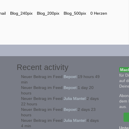
ail
Blog_240pix
Blog_200pix
Blog_500pix
0 Herzen
Recent activity
Mach
für D
Neuer Beitrag im Feed
Bepoet
19 hours 49
auf d
min
Deine
Neuer Beitrag im Feed
Bepoet
1 day 20
hours
Abonn
Neuer Beitrag im Feed
Julia Mantel
2 days
dem 
22 hours
aus.
Neuer Beitrag im Feed
Bepoet
2 days 23
hours
Neuer Beitrag im Feed
Julia Mantel
4 days
4 min
Unte