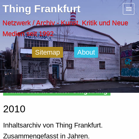
Menu
Thing Frankfurt
Artspaces
Netzwerk / Archiv - Kunst, Kritik und Neue
Medien seit 1992
Cool Places
Sitemap
About
Frankfurt Diary
Activity
Finde Orte in Deiner Umgebung
Recent Posts
2010
Home
Inhaltsarchiv von Thing Frankfurt.
Zusammengefasst in Jahren.