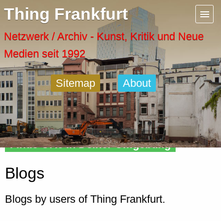
Menu
Thing Frankfurt
Artspaces
Netzwerk / Archiv - Kunst, Kritik und Neue
Medien seit 1992
Cool Places
Sitemap
About
Frankfurt Diary
Activity
Finde Orte in Deiner Umgebung
Recent Posts
Blogs
Home
Blogs by users of Thing Frankfurt.