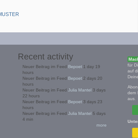
KMUSTER
Recent activity
Mach
für D
Neuer Beitrag im Feed
Bepoet
1 day 19
auf d
hours
Deine
Neuer Beitrag im Feed
Bepoet
2 days 20
hours
Abonn
Neuer Beitrag im Feed
Julia Mantel
3 days
dem 
22 hours
aus.
Neuer Beitrag im Feed
Bepoet
3 days 23
hours
Neuer Beitrag im Feed
Julia Mantel
5 days
4 min
Unte
more