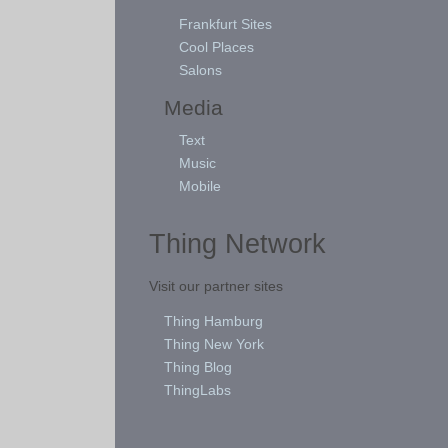
Frankfurt Sites
Cool Places
Salons
Media
Text
Music
Mobile
Thing Network
Visit our partner sites
Thing Hamburg
Thing New York
Thing Blog
ThingLabs