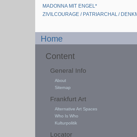
MADONNA MIT ENGEL*
ZIVILCOURAGE / PATRIARCHAL / DEN
Home
Content
General Info
About
Sitemap
Frankfurt Art
Alternative Art Spaces
Who Is Who
Kulturpolitik
Locator