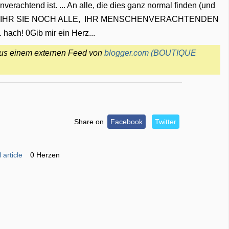
erachtend ist. ... An alle, die dies ganz normal finden (und
. "HABT IHR SIE NOCH ALLE, IHR MENSCHENVERACHTENDEN
ach! 0Gib mir ein Herz...
aus einem externen Feed von
blogger.com (BOUTIQUE
Share on
Facebook
Twitter
 article
0 Herzen