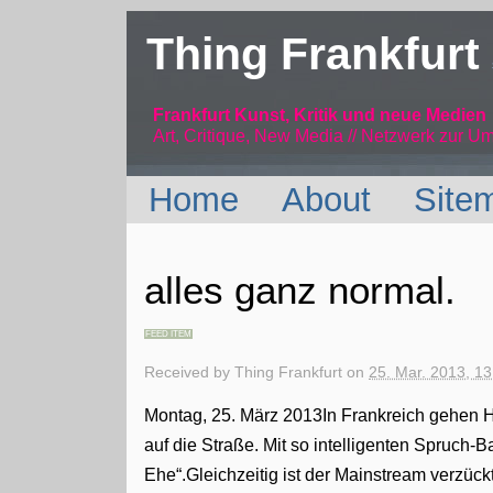
Thing Frankfurt
Frankfurt Kunst, Kritik und neue Medien
Art, Critique, New Media // Netzwerk
zur Um
Home
About
Site
alles ganz normal.
FEED ITEM
Received by
Thing Frankfurt
on
25. Mar. 2013, 13
Montag, 25. März 2013In Frankreich gehen
auf die Straße. Mit so intelligenten Spruch-
Ehe“.Gleichzeitig ist der Mainstream verzüc