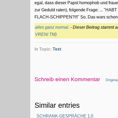
egal, dass dieser Papst homophob und frauenv
zur Geduld raten), folgende Frage: ..
FLACH-SCHIPPEN?!!!" So. Das wars schon. h
alles ganz normal.
- Dieser Beitrag stammt 
VRENI TM)
In Topic:
Text
Schreib einen Kommentar
Original
Similar entries
SCHRANK-GESPRÄCHE 1.0