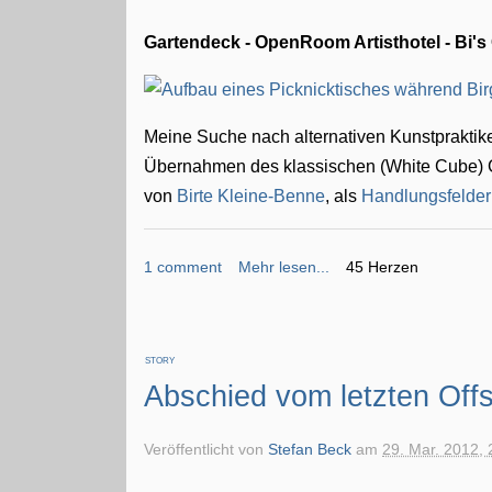
Gartendeck - OpenRoom Artisthotel - Bi's
Meine Suche nach alternativen Kunstpraktik
Übernahmen des klassischen (White Cube) Ga
von
Birte Kleine-Benne
, als
Handlungsfelder
1 comment
Mehr lesen...
45 Herzen
STORY
Abschied vom letzten Off
Veröffentlicht von
Stefan Beck
am
29. Mar. 2012, 