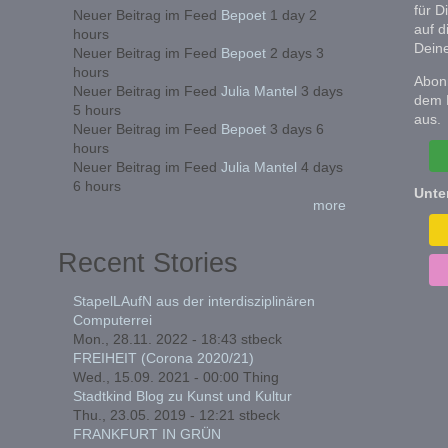
für D
Neuer Beitrag im Feed
Bepoet
1 day 2
auf d
hours
Deine
Neuer Beitrag im Feed
Bepoet
2 days 3
hours
Abonn
Neuer Beitrag im Feed
Julia Mantel
3 days
dem 
5 hours
aus.
Neuer Beitrag im Feed
Bepoet
3 days 6
hours
Neuer Beitrag im Feed
Julia Mantel
4 days
6 hours
Unte
more
Recent Stories
StapelLAufN aus der interdisziplinären
Computerrei
Mon., 28.11. 2022 - 18:43
stbeck
FREIHEIT (Corona 2020/21)
Wed., 15.09. 2021 - 00:00
Thing
Stadtkind Blog zu Kunst und Kultur
Thu., 23.05. 2019 - 12:21
stbeck
FRANKFURT IN GRÜN