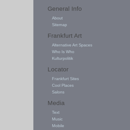
General Info
About
Sitemap
Frankfurt Art
Alternative Art Spaces
Who Is Who
Kulturpolitik
Locator
Frankfurt Sites
Cool Places
Salons
Media
Text
Music
Mobile