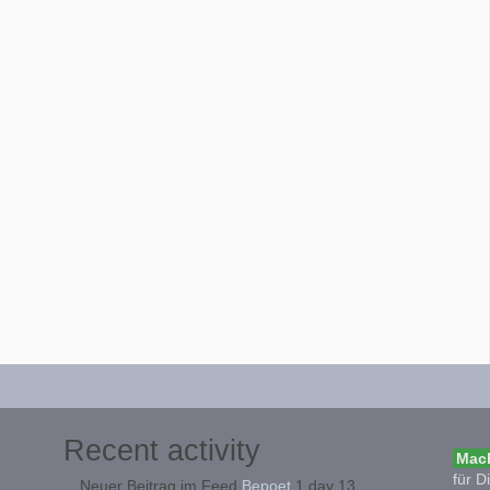
Recent activity
Mach
für D
Neuer Beitrag im Feed
Bepoet
1 day 13