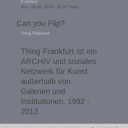
Frankfurt
Sun., 03.03. 2019 - 16:37
Thing
Can you Flip?
Thing Flipboard
Thing Frankfurt ist ein
ARCHIV und soziales
Netzwerk für Kunst
außerhalb von
Galerien und
Institutionen, 1992 -
2012.