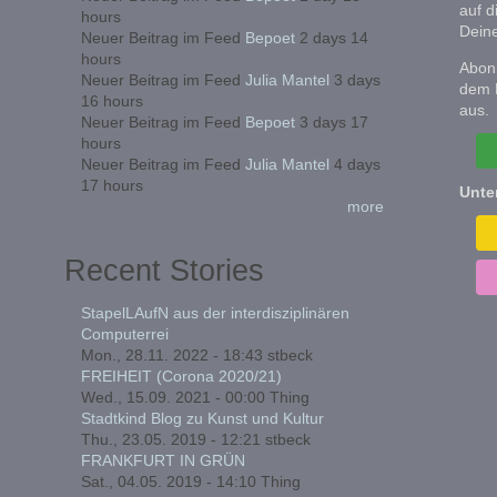
auf d
hours
Deine
Neuer Beitrag im Feed
Bepoet
2 days 14
hours
Abonn
Neuer Beitrag im Feed
Julia Mantel
3 days
dem 
16 hours
aus.
Neuer Beitrag im Feed
Bepoet
3 days 17
hours
Neuer Beitrag im Feed
Julia Mantel
4 days
17 hours
Unte
more
Recent Stories
StapelLAufN aus der interdisziplinären
Computerrei
Mon., 28.11. 2022 - 18:43
stbeck
FREIHEIT (Corona 2020/21)
Wed., 15.09. 2021 - 00:00
Thing
Stadtkind Blog zu Kunst und Kultur
Thu., 23.05. 2019 - 12:21
stbeck
FRANKFURT IN GRÜN
Sat., 04.05. 2019 - 14:10
Thing