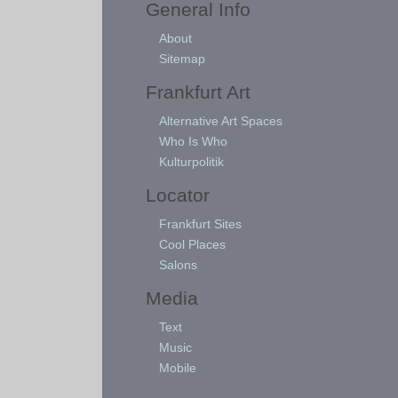
General Info
About
Sitemap
Frankfurt Art
Alternative Art Spaces
Who Is Who
Kulturpolitik
Locator
Frankfurt Sites
Cool Places
Salons
Media
Text
Music
Mobile