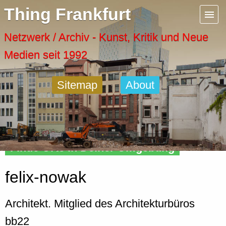
Menu
Thing Frankfurt
Artspaces
Netzwerk / Archiv - Kunst, Kritik und Neue
Medien seit 1992
Cool Places
Sitemap
About
Frankfurt Diary
Activity
Finde Orte in Deiner Umgebung
Recent Posts
felix-nowak
Home
Architekt. Mitglied des Architekturbüros
bb22