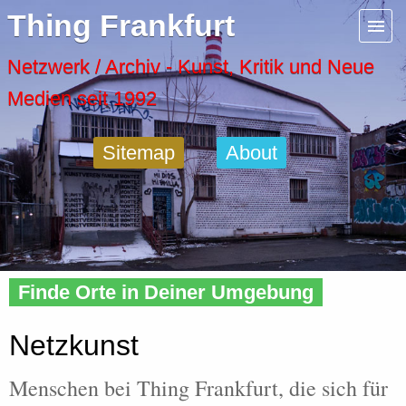
Menu
Thing Frankfurt
Artspaces
Netzwerk / Archiv - Kunst, Kritik und Neue
Medien seit 1992
Cool Places
Sitemap
About
Frankfurt Diary
Activity
Home
»
People
»
Interest
» Netzkunst
Recent Posts
Finde Orte in Deiner Umgebung
Home
Netzkunst
Menschen bei Thing Frankfurt, die sich für