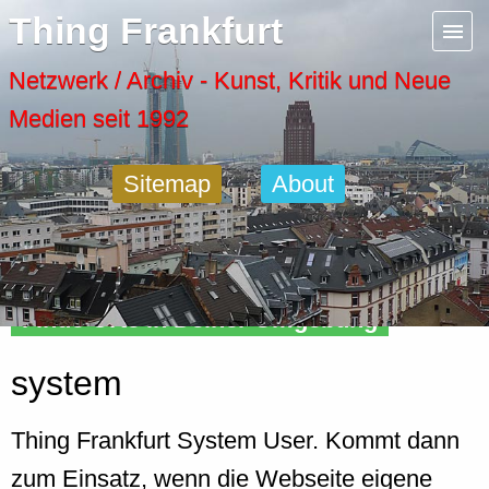
Menu
Thing Frankfurt
Artspaces
Netzwerk / Archiv - Kunst, Kritik und Neue
Medien seit 1992
Cool Places
Sitemap
About
Frankfurt Diary
Activity
Finde Orte in Deiner Umgebung
Recent Posts
system
Home
Thing Frankfurt System User. Kommt dann
zum Einsatz, wenn die Webseite eigene