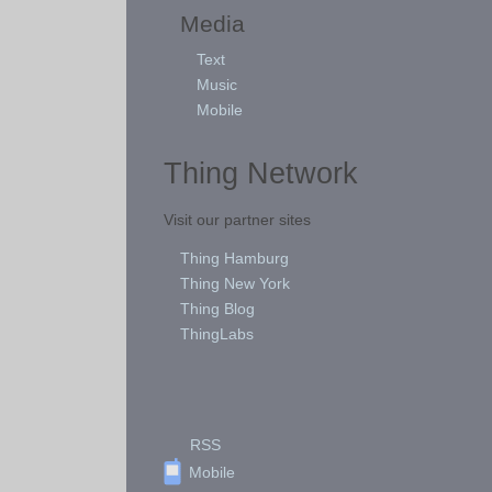
Media
Text
Music
Mobile
Thing Network
Visit our partner sites
Thing Hamburg
Thing New York
Thing Blog
ThingLabs
RSS
Mobile