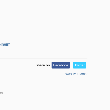
elheim
Share on
Facebook
Twitter
Was ist Flattr?
en