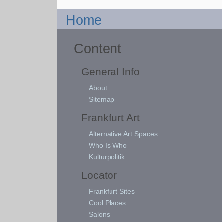
Home
Content
General Info
About
Sitemap
Frankfurt Art
Alternative Art Spaces
Who Is Who
Kulturpolitik
Locator
Frankfurt Sites
Cool Places
Salons