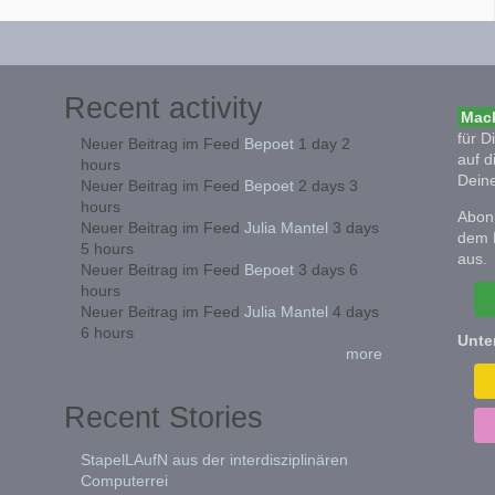
Recent activity
Mach
für D
Neuer Beitrag im Feed
Bepoet
1 day 2
auf d
hours
Deine
Neuer Beitrag im Feed
Bepoet
2 days 3
hours
Abonn
Neuer Beitrag im Feed
Julia Mantel
3 days
dem 
5 hours
aus.
Neuer Beitrag im Feed
Bepoet
3 days 6
hours
Neuer Beitrag im Feed
Julia Mantel
4 days
6 hours
Unte
more
Recent Stories
StapelLAufN aus der interdisziplinären
Computerrei