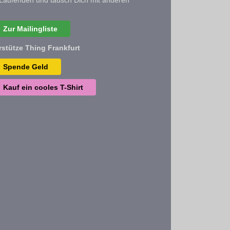
Zur Mailingliste
rstütze Thing Frankfurt
Spende Geld
Kauf ein cooles T-Shirt