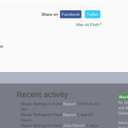
Share on
Facebook
Twitter
Was ist Flattr?
en
Recent activity
Mach
für D
Neuer Beitrag im Feed
Bepoet
19 hours 49
auf d
min
Deine
Neuer Beitrag im Feed
Bepoet
1 day 20
hours
Abonn
Neuer Beitrag im Feed
Julia Mantel
2 days
dem 