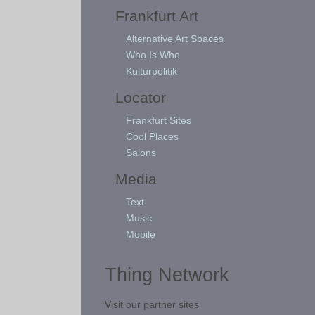
Frankfurt Art
Alternative Art Spaces
Who Is Who
Kulturpolitik
Locator
Frankfurt Sites
Cool Places
Salons
Media
Text
Music
Mobile
Thing Network
Visit our partner sites