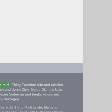
 mit!
Thing Frankfurt lebt und arbeitet
ich und durch Dich. Melde Dich als User
iesen Seiten an und beglücke uns mit
n Beiträgen.
iere die Thing Mailingliste, bleibe auf
Laufenden und tausch Dich mit anderen