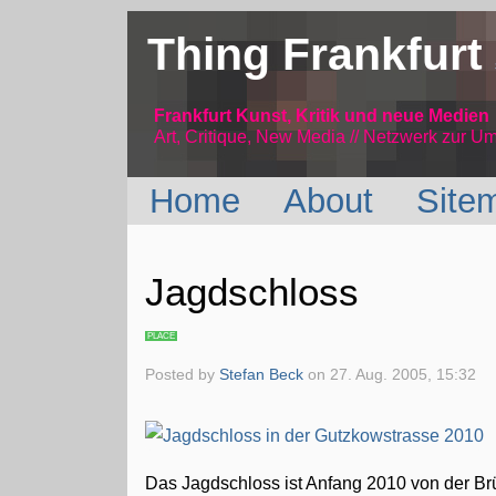
Thing Frankfurt
Frankfurt Kunst, Kritik und neue Medien
Art, Critique, New Media // Netzwerk
zur Um
Home
About
Site
Jagdschloss
PLACE
Posted by
Stefan Beck
on
27. Aug. 2005, 15:32
Das Jagdschloss ist Anfang 2010 von der Brü