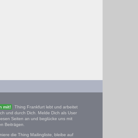
 mit!
Thing Frankfurt lebt und arbeitet
ich und durch Dich. Melde Dich als User
iesen Seiten an und beglücke uns mit
n Beiträgen.
iere die Thing Mailingliste, bleibe auf