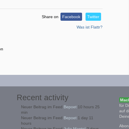
Share on
Facebook
Twitter
Was ist Flattr?
en
Recent activity
Mach
für D
Neuer Beitrag im Feed
Bepoet
10 hours 25
auf d
min
Deine
Neuer Beitrag im Feed
Bepoet
1 day 11
hours
Abonn
Neuer Beitrag im Feed
Julia Mantel
2 days