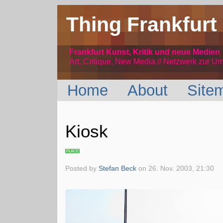
Thing Frankfurt
Frankfurt Kunst, Kritik und neue Medien
Art, Critique, New Media // Netzwerk
zur Um
Home
About
Site
Kiosk
PLACE
Posted by
Stefan Beck
on
26. Nov. 2003, 21:30