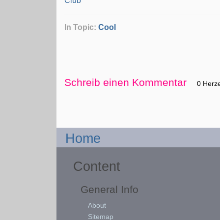
Club
In Topic:
Cool
Schreib einen Kommentar
0 Herz
Home
Content
General Info
About
Sitemap