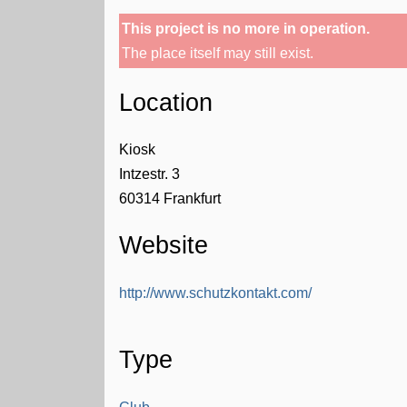
This project is no more in operation.
The place itself may still exist.
Location
Kiosk
Intzestr. 3
60314
Frankfurt
Website
http://www.schutzkontakt.com/
Type