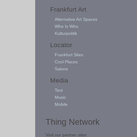
Frankfurt Art
Alternative Art Spaces
Who Is Who
Kulturpolitik
Locator
Frankfurt Sites
Cool Places
Salons
Media
Text
Music
Mobile
Thing Network
Visit our partner sites