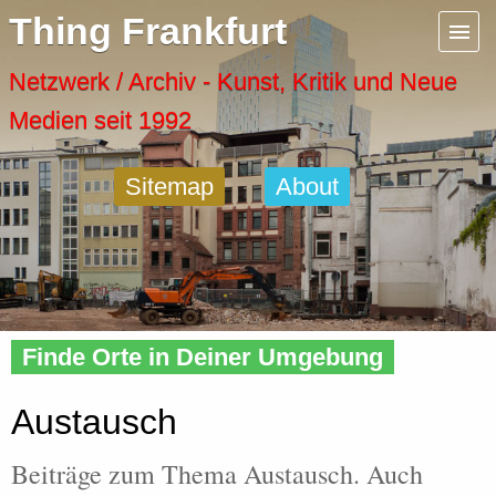
Menu
Thing Frankfurt
Artspaces
Netzwerk / Archiv - Kunst, Kritik und Neue
Medien seit 1992
Cool Places
Sitemap
About
Frankfurt Diary
Activity
Home
»
Tags
» Austausch
Recent Posts
Finde Orte in Deiner Umgebung
Home
Austausch
Beiträge zum Thema Austausch. Auch