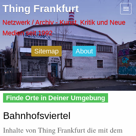
Menu
Thing Frankfurt
Artspaces
Netzwerk / Archiv - Kunst, Kritik und Neue
Medien seit 1992
Cool Places
Sitemap
About
Frankfurt Diary
Activity
Home
»
Tags
» Bahnhofsviertel
Recent Posts
Finde Orte in Deiner Umgebung
Home
Bahnhofsviertel
Inhalte von Thing Frankfurt die mit dem