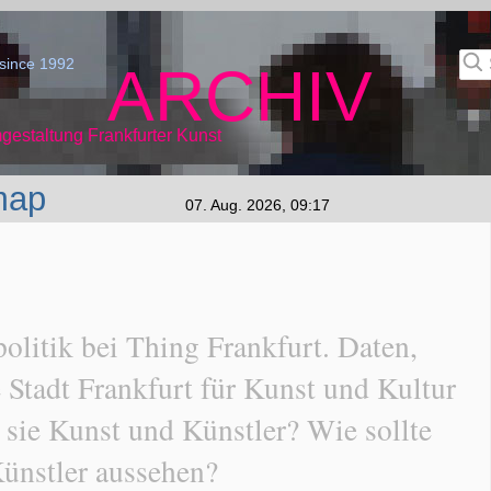
since 1992
ARCHIV
gestaltung Frankfurter Kunst
map
07. Aug. 2026, 09:17
litik bei Thing Frankfurt. Daten,
 Stadt Frankfurt für Kunst und Kultur
sie Kunst und Künstler? Wie sollte
Künstler aussehen?