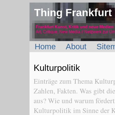
Thing Frankfurt
Frankfurt Kunst, Kritik und neue Medien
Art, Critique, New Media // Netzwerk
zur Um
Home
About
Site
Kulturpolitik
Einträge zum Thema Kulturpo
Zahlen, Fakten. Was gibt die
aus? Wie und warum fördert 
Kulturpolitik im Sinne der 