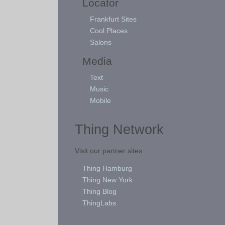
Locator
Frankfurt Sites
Cool Places
Salons
Media
Text
Music
Mobile
Thing Network
Visit our partner sites
Thing Hamburg
Thing New York
Thing Blog
ThingLabs