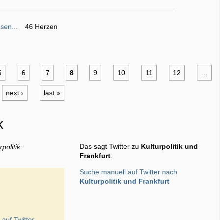
sen...
46 Herzen
5
6
7
8
9
10
11
12
…
next ›
last »
k
Das sagt Twitter zu
Kulturpolitik und
rpolitik
:
Frankfurt
:
Suche manuell auf Twitter nach
Kulturpolitik und Frankfurt
k
auf Twitter