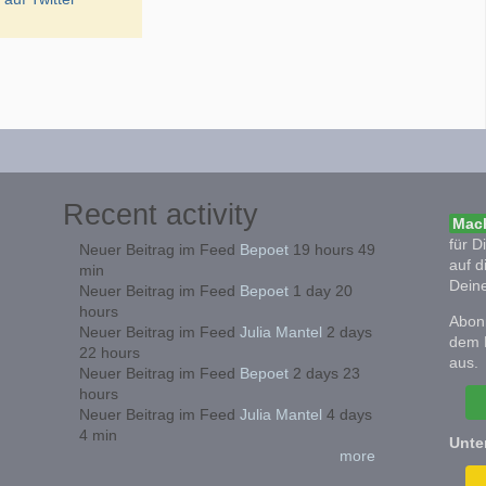
Recent activity
Mach
für D
Neuer Beitrag im Feed
Bepoet
19 hours 49
auf d
min
Deine
Neuer Beitrag im Feed
Bepoet
1 day 20
hours
Abonn
Neuer Beitrag im Feed
Julia Mantel
2 days
dem 
22 hours
aus.
Neuer Beitrag im Feed
Bepoet
2 days 23
hours
Neuer Beitrag im Feed
Julia Mantel
4 days
4 min
Unte
more