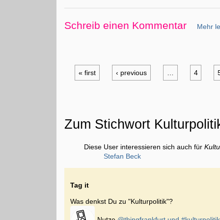
Schreib einen Kommentar
Mehr le
« first
‹ previous
…
4
Zum Stichwort Kulturpoliti
Diese User interessieren sich auch für
Kultu
Stefan Beck
Tag it
Was denkst Du zu "Kulturpolitik"?
Nutze
@thingfrankfurt und
#kulturpoliti