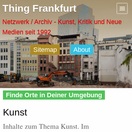
Menu
Thing Frankfurt
Artspaces
Netzwerk / Archiv - Kunst, Kritik und Neue
Medien seit 1992
Cool Places
Sitemap
About
Frankfurt Diary
Activity
Home
»
Tags
» Kunst
Recent Posts
Finde Orte in Deiner Umgebung
Home
Kunst
Inhalte zum Thema Kunst. Im