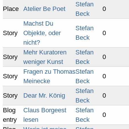
Stefan
Place
Atelier Be Poet
0
Beck
Machst Du
Stefan
Story
Objekte, oder
0
Beck
nicht?
Mehr Kuratoren
Stefan
Story
0
weniger Kunst
Beck
Fragen zu Thomas
Stefan
Story
0
Meinecke
Beck
Stefan
Story
Dear Mr. König
0
Beck
Blog
Claus Borgeest
Stefan
0
entry
lesen
Beck