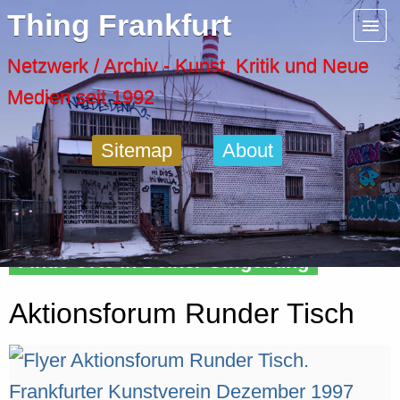
Menu
Thing Frankfurt
Artspaces
Netzwerk / Archiv - Kunst, Kritik und Neue
Medien seit 1992
Cool Places
Sitemap
About
Frankfurt Diary
Activity
Finde Orte in Deiner Umgebung
Recent Posts
Aktionsforum Runder Tisch
Home