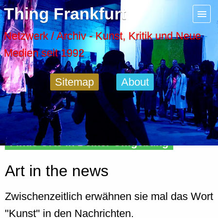
Menu
Thing Frankfurt
Artspaces
Netzwerk / Archiv - Kunst, Kritik und Neue
Medien seit 1992
Cool Places
Sitemap
About
Frankfurt Diary
Activity
Finde Orte in Deiner Umgebung
Recent Posts
Art in the news
Home
Zwischenzeitlich erwähnen sie mal das Wort
"Kunst" in den Nachrichten.