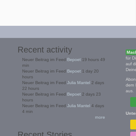
Recent activity
Mach
für D
Neuer Beitrag im Feed
Bepoet
19 hours 49
auf d
min
Deine
Neuer Beitrag im Feed
Bepoet
1 day 20
hours
Abonn
Neuer Beitrag im Feed
Julia Mantel
2 days
dem 
22 hours
aus.
Neuer Beitrag im Feed
Bepoet
2 days 23
hours
Neuer Beitrag im Feed
Julia Mantel
4 days
4 min
Unte
more
Recent Stories