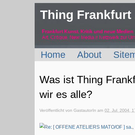
Thing Frankfurt
Frankfurt Kunst, Kritik und neue Medien
Art, Critique, New Media // Netzwerk
zur Um
Home
About
Site
Was ist Thing Frank
wir es alle?
Veröffentlicht von
GastautorIn
am
02. Jul. 2004, 1