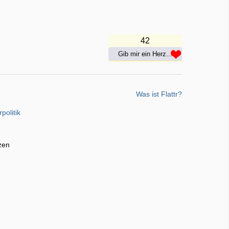
42
Gib mir ein Herz...
Was ist Flattr?
rpolitik
zen