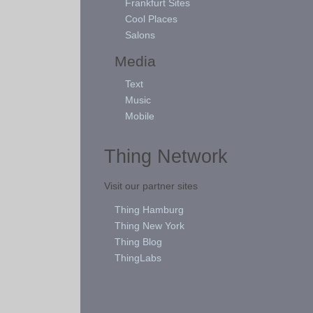
Frankfurt Sites
Cool Places
Salons
Media
Text
Music
Mobile
Thing Network
Visit our partner sites
Thing Hamburg
Thing New York
Thing Blog
ThingLabs