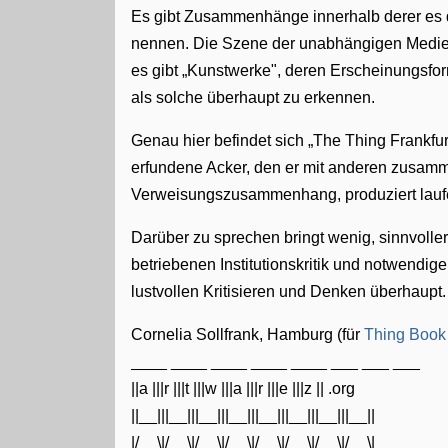
Es gibt Zusammenhänge innerhalb derer es di
nennen. Die Szene der unabhängigen Medien
es gibt „Kunstwerke", deren Erscheinungsfo
als solche überhaupt zu erkennen.
Genau hier befindet sich „The Thing Frankfur
erfundene Acker, den er mit anderen zusamme
Verweisungszusammenhang, produziert lau
Darüber zu sprechen bringt wenig, sinnvoller 
betriebenen Institutionskritik und notwendi
lustvollen Kritisieren und Denken überhaupt.
Cornelia Sollfrank, Hamburg (für
Thing Book
____ ____ ____ ____ ____ ___ ___ ___
||a |||r |||t |||w |||a |||r |||e |||z || .org
||__|||__|||__|||__|||__|||__|||__|||__||
|/__\|/__\|/__\|/__\|/__\|/__\|/__\|/__\|