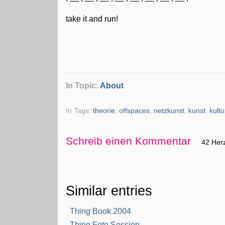
take it and run!
In Topic:
About
In Tags:
theorie
,
offspaces
,
netzkunst
,
kunst
,
kultu
Schreib einen Kommentar
42 Her
Similar entries
Thing Book 2004
Thing Foto Session