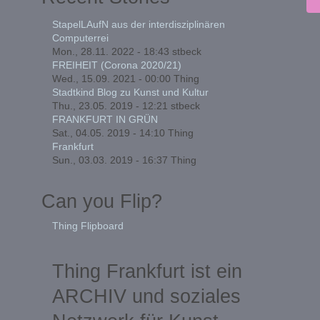
StapelLAufN aus der interdisziplinären
Computerrei
Mon., 28.11. 2022 - 18:43
stbeck
FREIHEIT (Corona 2020/21)
Wed., 15.09. 2021 - 00:00
Thing
Stadtkind Blog zu Kunst und Kultur
Thu., 23.05. 2019 - 12:21
stbeck
FRANKFURT IN GRÜN
Sat., 04.05. 2019 - 14:10
Thing
Frankfurt
Sun., 03.03. 2019 - 16:37
Thing
Can you Flip?
Thing Flipboard
Thing Frankfurt ist ein
ARCHIV und soziales