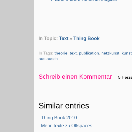
In Topic:
Text
»
Thing Book
In Tags:
theorie
,
text
,
publikation
,
netzkunst
,
kunst
austausch
Schreib einen Kommentar
5 Herz
Similar entries
Thing Book 2010
Mehr Texte zu Offspaces