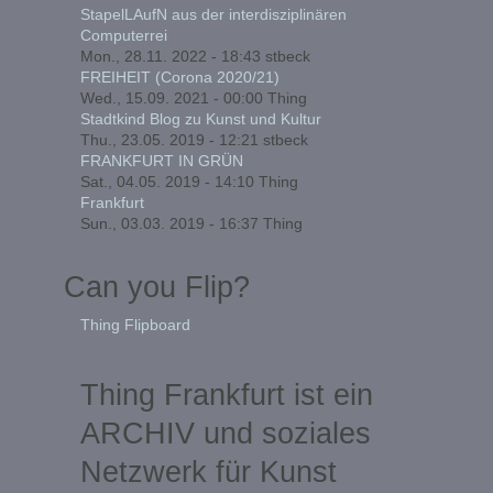
StapelLAufN aus der interdisziplinären
Computerrei
Mon., 28.11. 2022 - 18:43
stbeck
FREIHEIT (Corona 2020/21)
Wed., 15.09. 2021 - 00:00
Thing
Stadtkind Blog zu Kunst und Kultur
Thu., 23.05. 2019 - 12:21
stbeck
FRANKFURT IN GRÜN
Sat., 04.05. 2019 - 14:10
Thing
Frankfurt
Sun., 03.03. 2019 - 16:37
Thing
Can you Flip?
Thing Flipboard
Thing Frankfurt ist ein
ARCHIV und soziales
Netzwerk für Kunst