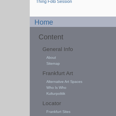
Thing Foto Session
Home
Content
General Info
About
Sitemap
Frankfurt Art
Alternative Art Spaces
Who Is Who
Kulturpolitik
Locator
Frankfurt Sites