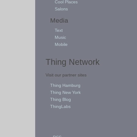
Cool Places
Salons
Media
Text
Music
Mobile
Thing Network
Visit our partner sites
Thing Hamburg
Thing New York
Thing Blog
ThingLabs