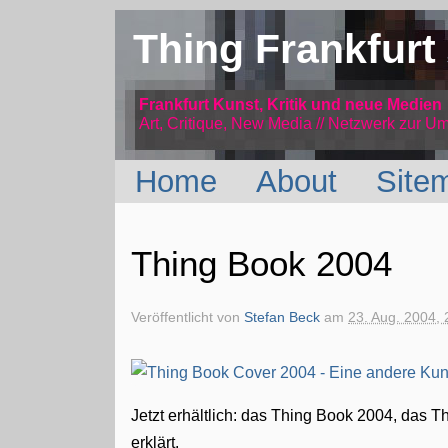
Thing Frankfurt
Frankfurt Kunst, Kritik und neue Medien
Art, Critique, New Media // Netzwerk
zur Um
Home
About
Site
Thing Book 2004
Veröffentlicht von
Stefan Beck
am
23. Aug. 2004, 
Jetzt erhältlich: das Thing Book 2004, das T
erklärt.