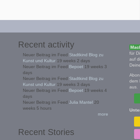
Recent activity
Mach
für D
Neuer Beitrag im Feed
Stadtkind Blog zu
auf d
Kunst und Kultur
19 weeks 2 days
Deine
Neuer Beitrag im Feed
Bepoet
19 weeks 3
days
Abonn
Neuer Beitrag im Feed
Stadtkind Blog zu
dem 
Kunst und Kultur
19 weeks 3 days
aus.
Neuer Beitrag im Feed
Bepoet
19 weeks 4
days
Neuer Beitrag im Feed
Julia Mantel
20
weeks 5 hours
Unte
more
Recent Stories