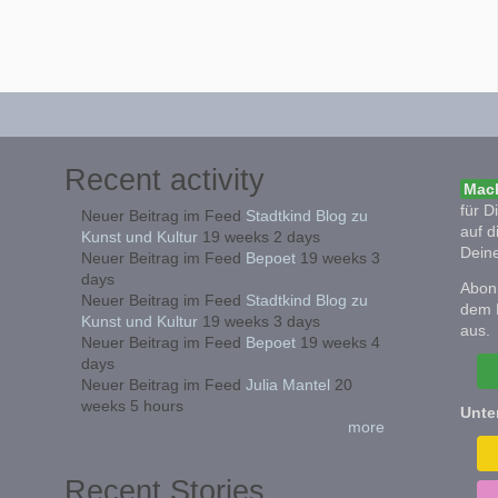
Recent activity
Mach
für D
Neuer Beitrag im Feed
Stadtkind Blog zu
auf d
Kunst und Kultur
19 weeks 2 days
Deine
Neuer Beitrag im Feed
Bepoet
19 weeks 3
days
Abonn
Neuer Beitrag im Feed
Stadtkind Blog zu
dem 
Kunst und Kultur
19 weeks 3 days
aus.
Neuer Beitrag im Feed
Bepoet
19 weeks 4
days
Neuer Beitrag im Feed
Julia Mantel
20
weeks 5 hours
Unte
more
Recent Stories