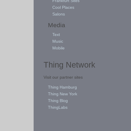
Frankfurt Sites
Cool Places
Salons
Media
Text
Music
Mobile
Thing Network
Visit our partner sites
Thing Hamburg
Thing New York
Thing Blog
ThingLabs