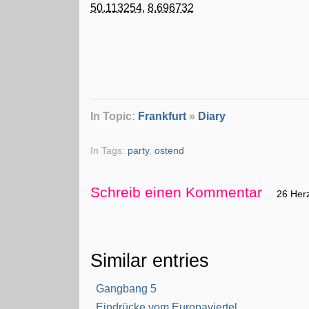
50.113254
,
8.696732
In Topic:
Frankfurt
»
Diary
In Tags:
party
,
ostend
Schreib einen Kommentar
26 Her
Similar entries
Gangbang 5
Eindrücke vom Europaviertel