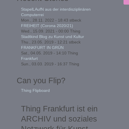
StapelLAufN aus der interdisziplinären
Computerrei
Mon., 28.11. 2022 - 18:43
stbeck
FREIHEIT (Corona 2020/21)
Wed., 15.09. 2021 - 00:00
Thing
Stadtkind Blog zu Kunst und Kultur
Thu., 23.05. 2019 - 12:21
stbeck
FRANKFURT IN GRÜN
Sat., 04.05. 2019 - 14:10
Thing
Frankfurt
Sun., 03.03. 2019 - 16:37
Thing
Can you Flip?
Thing Flipboard
Thing Frankfurt ist ein
ARCHIV und soziales
Netzwerk für Kunst