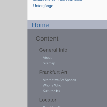
Untergänge
Home
Content
General Info
About
Sitemap
Frankfurt Art
Alternative Art Spaces
Who Is Who
Kulturpolitik
Locator