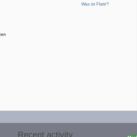
Was ist Flattr?
zen
Recent activity