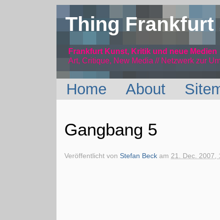
Thing Frankfurt
Frankfurt Kunst, Kritik und neue Medien
Art, Critique, New Media // Netzwerk
zur Um
Home
About
Site
Gangbang 5
Veröffentlicht von
Stefan Beck
am
21. Dec. 2007, 