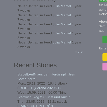
Mach
für D
Neuer Beitrag im Feed
Julia Mantel
1 year
auf d
7 weeks
Deine
Neuer Beitrag im Feed
Julia Mantel
1 year
7 weeks
Abonn
Neuer Beitrag im Feed
Julia Mantel
1 year
dem 
8 weeks
aus.
Neuer Beitrag im Feed
Julia Mantel
1 year
8 weeks
Neuer Beitrag im Feed
Julia Mantel
1 year
8 weeks
Unte
more
Recent Stories
StapelLAufN aus der interdisziplinären
Computerrei
Mon., 28.11. 2022 - 18:43
stbeck
FREIHEIT (Corona 2020/21)
Wed., 15.09. 2021 - 00:00
Thing
Stadtkind Blog zu Kunst und Kultur
Thu., 23.05. 2019 - 12:21
stbeck
FRANKFURT IN GRÜN