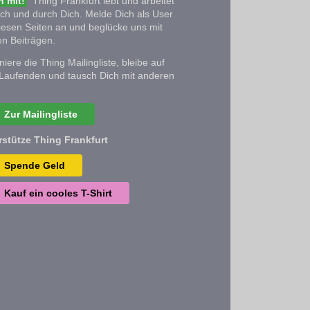
 mit!
Thing Frankfurt lebt und arbeitet
ich und durch Dich. Melde Dich als User
iesen Seiten an und beglücke uns mit
n Beiträgen.
iere die Thing Mailingliste, bleibe auf
Laufenden und tausch Dich mit anderen
Zur Mailingliste
rstütze Thing Frankfurt
Spende Geld
Kauf ein cooles T-Shirt