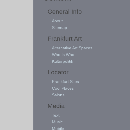
General Info
About
Sitemap
Frankfurt Art
Alternative Art Spaces
Who Is Who
Kulturpolitik
Locator
Frankfurt Sites
Cool Places
Salons
Media
Text
Music
Mobile