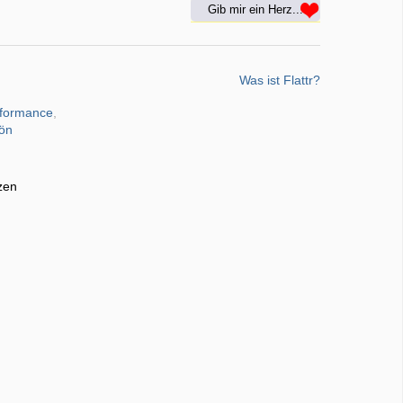
Gib mir ein Herz...
Was ist Flattr?
rformance
,
fön
zen