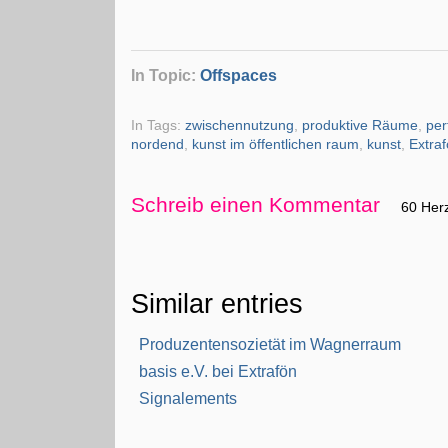
In Topic:
Offspaces
In Tags:
zwischennutzung
,
produktive Räume
,
pe
nordend
,
kunst im öffentlichen raum
,
kunst
,
Extra
Schreib einen Kommentar
60 Her
Similar entries
Produzentensozietät im Wagnerraum
basis e.V. bei Extrafön
Signalements