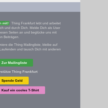
 mit!
Thing Frankfurt lebt und arbeitet
ich und durch Dich. Melde Dich als User
iesen Seiten an und beglücke uns mit
n Beiträgen.
iere die Thing Mailingliste, bleibe auf
Laufenden und tausch Dich mit anderen
Zur Mailingliste
rstütze Thing Frankfurt
Spende Geld
Kauf ein cooles T-Shirt