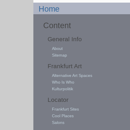
Home
Content
General Info
About
Sitemap
Frankfurt Art
Alternative Art Spaces
Who Is Who
Kulturpolitik
Locator
Frankfurt Sites
Cool Places
Salons