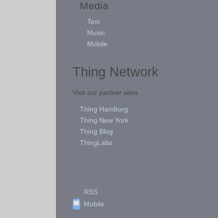
Media
Text
Music
Mobile
Thing Network
Visit our partner sites
Thing Hamburg
Thing New York
Thing Blog
ThingLabs
RSS
Mobile