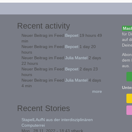
Recent activity
Mach
für D
Neuer Beitrag im Feed
Bepoet
19 hours 49
auf d
min
Deine
Neuer Beitrag im Feed
Bepoet
1 day 20
hours
Abonn
Neuer Beitrag im Feed
Julia Mantel
2 days
dem 
22 hours
aus.
Neuer Beitrag im Feed
Bepoet
2 days 23
hours
Neuer Beitrag im Feed
Julia Mantel
4 days
4 min
Unte
more
Recent Stories
StapelLAufN aus der interdisziplinären
Computerrei
Mon., 28.11. 2022 - 18:43
stbeck