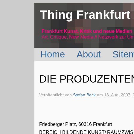
Thing Frankfurt
Frankfurt Kunst, Kritik und neue Medien
Art, Critique, New Media // Netzwerk
zur Um
Home
About
Site
DIE PRODUZENTENS
Veröffentlicht von
Stefan Beck
am
13. Aug. 2007, 
Friedberger Platz, 60316 Frankfurt
BEREICH BILDENDE KUNST/ RAUMZW