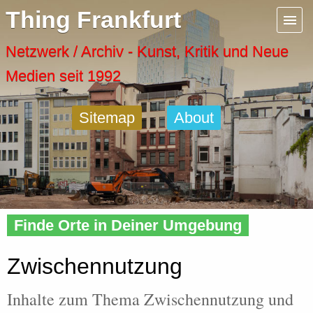
Menu
Thing Frankfurt
Artspaces
Netzwerk / Archiv - Kunst, Kritik und Neue
Medien seit 1992
Cool Places
Sitemap
About
Frankfurt Diary
Activity
Home
»
Tags
» Zwischennutzung
Recent Posts
Finde Orte in Deiner Umgebung
Home
Zwischennutzung
Inhalte zum Thema Zwischennutzung und