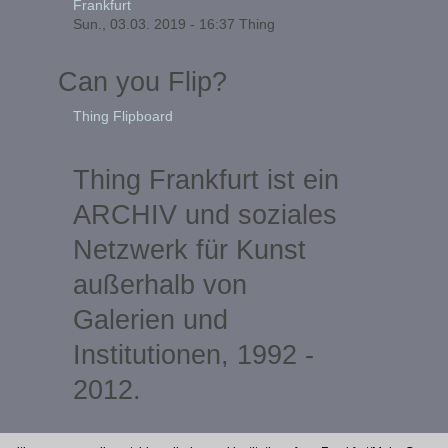
Frankfurt
Sun., 03.03. 2019 - 16:37
Thing
Can you Flip?
Thing Flipboard
Thing Frankfurt ist ein
ARCHIV und soziales
Netzwerk für Kunst
außerhalb von
Galerien und
Institutionen, 1992 -
2012.