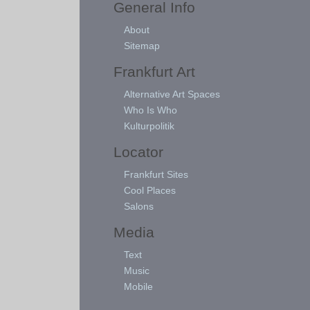
General Info
About
Sitemap
Frankfurt Art
Alternative Art Spaces
Who Is Who
Kulturpolitik
Locator
Frankfurt Sites
Cool Places
Salons
Media
Text
Music
Mobile