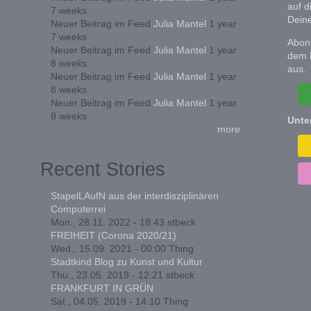
auf d
7 weeks
Deine
Neuer Beitrag im Feed
Julia Mantel
1 year
7 weeks
Abonn
Neuer Beitrag im Feed
Julia Mantel
1 year
dem 
8 weeks
aus.
Neuer Beitrag im Feed
Julia Mantel
1 year
8 weeks
Neuer Beitrag im Feed
Julia Mantel
1 year
8 weeks
Unte
more
Recent Stories
StapelLAufN aus der interdisziplinären
Computerrei
Mon., 28.11. 2022 - 18:43
stbeck
FREIHEIT (Corona 2020/21)
Wed., 15.09. 2021 - 00:00
Thing
Stadtkind Blog zu Kunst und Kultur
Thu., 23.05. 2019 - 12:21
stbeck
FRANKFURT IN GRÜN
Sat., 04.05. 2019 - 14:10
Thing