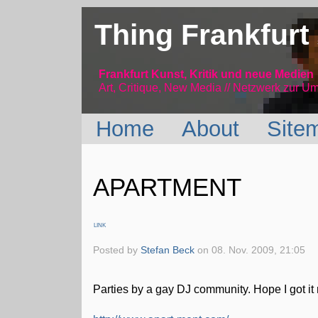
Thing Frankfurt
Frankfurt Kunst, Kritik und neue Medien
Art, Critique, New Media // Netzwerk
zur Um
Home
About
Site
APARTMENT
LINK
Posted by
Stefan Beck
on
08. Nov. 2009, 21:05
Parties by a gay DJ community. Hope I got it r