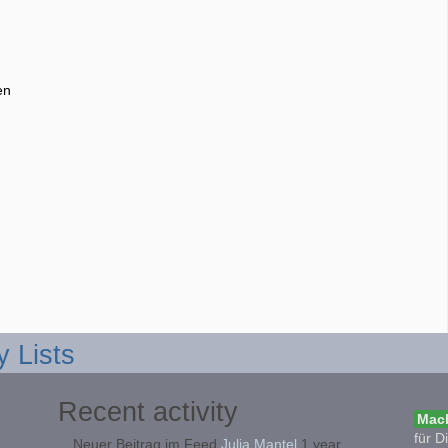
en
y Lists
Recent activity
Mach
für D
Neuer Beitrag im Feed
Julia Mantel
1 year