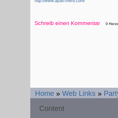
http://www.apart-ment.com/
Schreib einen Kommentar
0 Herz
Home
»
Web Links
»
Part
Content