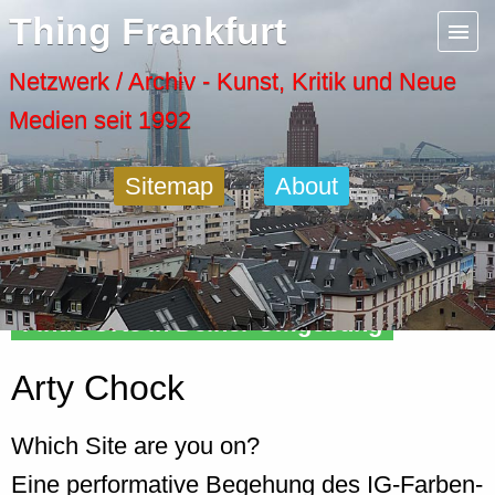
Menu
Thing Frankfurt
Artspaces
Netzwerk / Archiv - Kunst, Kritik und Neue
Medien seit 1992
Cool Places
Sitemap
About
Frankfurt Diary
Activity
Finde Orte in Deiner Umgebung
Recent Posts
Arty Chock
Home
Which Site are you on?
Eine performative Begehung des IG-Farben-