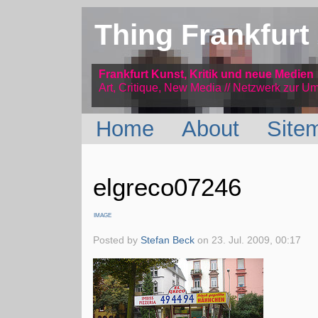
Thing Frankfurt
Frankfurt Kunst, Kritik und neue Medien
Art, Critique, New Media // Netzwerk
zur Um
Home
About
Site
elgreco07246
IMAGE
Posted by
Stefan Beck
on
23. Jul. 2009, 00:17