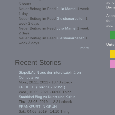
auf d
5 hours
Deine
Neuer Beitrag im Feed
Julia Mantel
1 week
1 day
Abonn
Neuer Beitrag im Feed
Gleisbauarbeiten
1
dem 
week 2 days
aus.
Neuer Beitrag im Feed
Julia Mantel
1 week
2 days
Neuer Beitrag im Feed
Gleisbauarbeiten
1
week 3 days
Unte
more
Recent Stories
StapelLAufN aus der interdisziplinären
Computerrei
Mon., 28.11. 2022 - 18:43
stbeck
FREIHEIT (Corona 2020/21)
Wed., 15.09. 2021 - 00:00
Thing
Stadtkind Blog zu Kunst und Kultur
Thu., 23.05. 2019 - 12:21
stbeck
FRANKFURT IN GRÜN
Sat., 04.05. 2019 - 14:10
Thing