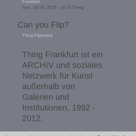
Frankfurt
Sun., 03.03. 2019 - 16:37
Thing
Can you Flip?
Thing Flipboard
Thing Frankfurt ist ein
ARCHIV und soziales
Netzwerk für Kunst
außerhalb von
Galerien und
Institutionen, 1992 -
2012.