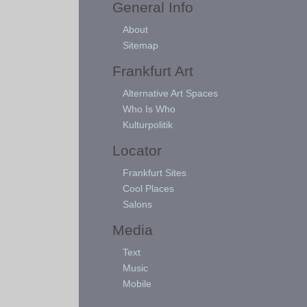
General Info
About
Sitemap
Frankfurt Art
Alternative Art Spaces
Who Is Who
Kulturpolitik
Locator
Frankfurt Sites
Cool Places
Salons
Media
Text
Music
Mobile