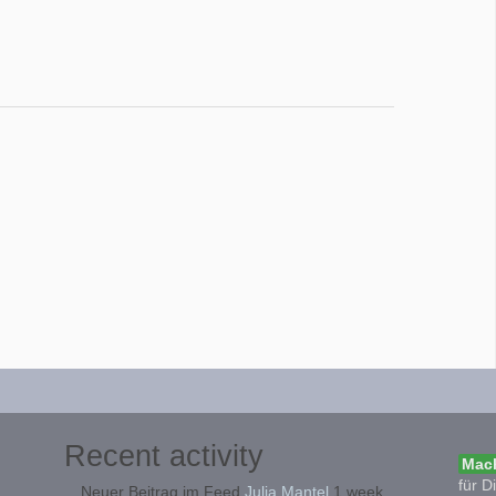
Recent activity
Mach
für D
Neuer Beitrag im Feed
Julia Mantel
1 week