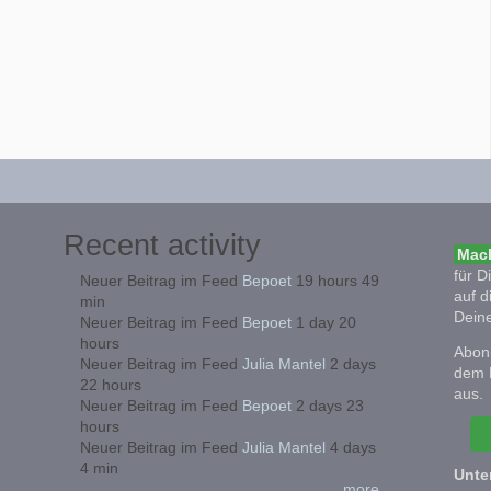
Recent activity
Mach
für D
Neuer Beitrag im Feed
Bepoet
19 hours 49
auf d
min
Deine
Neuer Beitrag im Feed
Bepoet
1 day 20
hours
Abonn
Neuer Beitrag im Feed
Julia Mantel
2 days
dem 
22 hours
aus.
Neuer Beitrag im Feed
Bepoet
2 days 23
hours
Neuer Beitrag im Feed
Julia Mantel
4 days
4 min
Unte
more