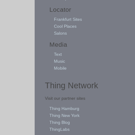
Locator
Frankfurt Sites
Cool Places
Salons
Media
Text
Music
Mobile
Thing Network
Visit our partner sites
Thing Hamburg
Thing New York
Thing Blog
ThingLabs